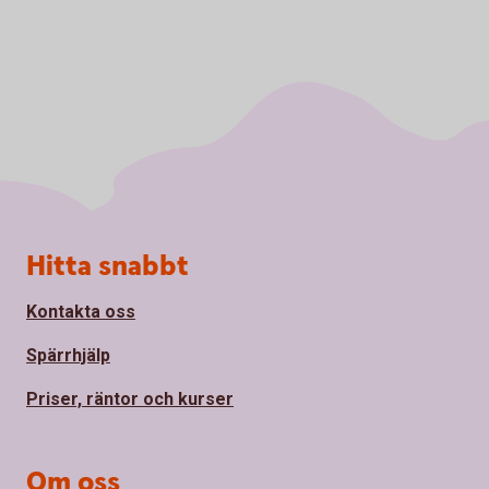
Sidfot
Hitta snabbt
Kontakta oss
Spärrhjälp
Priser, räntor och kurser
Om oss