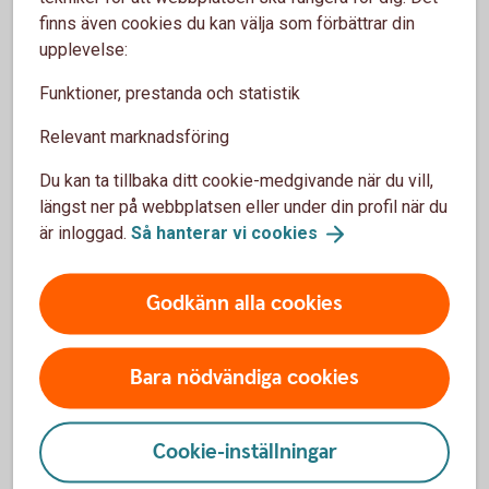
finns även cookies du kan välja som förbättrar din
Lyssna på podden med tips om hur du kan förbättra
upplevelse:
kassaflödet.
Funktioner, prestanda och statistik
Så kan du förbättra kassaflödet
(mp3)
Relevant marknadsföring
Du kan ta tillbaka ditt cookie-medgivande när du vill,
längst ner på webbplatsen eller under din profil när du
är inloggad.
Så hanterar vi
cookies
Fler tips för ett bättre
kassaflöde
Godkänn alla cookies
Jobba med rätt saker
Bara nödvändiga cookies
Se till att du, så långt det är möjligt, ägnar
arbetsdagen åt det du kan ta betalt för. Ha som
mål att fakturera åtta timmar per dag. Därefter
Cookie-inställningar
kan du lägga tid på att räkna på nya jobb och