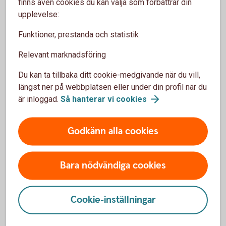
finns även cookies du kan välja som förbättrar din
Gör kreditupplysning på nya kunder
upplevelse:
Var tydlig med betalningsvillkor
Fakturera direkt efter utfört arbete
Funktioner, prestanda och statistik
Skicka påminnelser snabbt om betalning
Relevant marknadsföring
uteblir
Du kan ta tillbaka ditt cookie-medgivande när du vill,
längst ner på webbplatsen eller under din profil när du
är inloggad.
Så hanterar vi
cookies
Begrepp att känna till när kunder
inte betalar
Godkänn alla cookies
Betalningspåminnelse
Bara nödvändiga cookies
En betalningspåminnelse skickas när en faktura inte
har betalats i tid. Den uppmanar kunden att betala
Cookie-inställningar
skulden och kan innehålla en påminnelseavgift enligt
gällande regler.