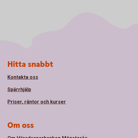
Sidfot
Hitta snabbt
Kontakta oss
Spärrhjälp
Priser, räntor och kurser
Om oss