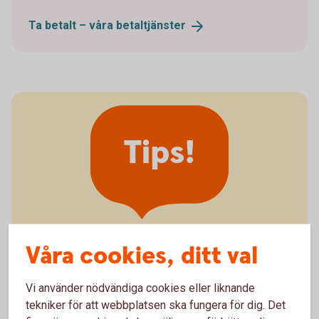
Ta betalt – våra
betaltjänster
Tips!
Våra cookies, ditt val
Tips – så minskar du risken för
sena betalningar
Vi använder nödvändiga cookies eller liknande
tekniker för att webbplatsen ska fungera för dig. Det