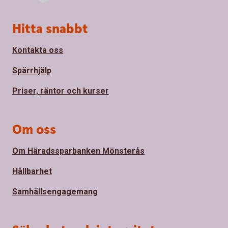
Sidfot
Hitta snabbt
Kontakta oss
Spärrhjälp
Priser, räntor och kurser
Om oss
Om Häradssparbanken Mönsterås
Hållbarhet
Samhällsengagemang