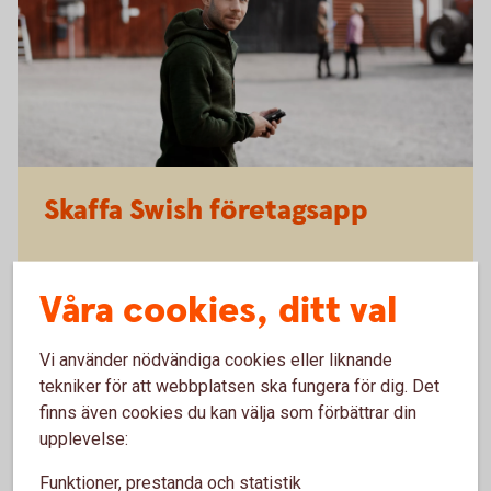
Skaffa Swish företagsapp
Om ni redan har ett Swish-avtal – Swish Företag
eller Swish Handel – är ett hett tips att även skaffa
Våra cookies, ditt val
Swish företagsapp. Med denna får ni flera
möjligheter som förenklar ert företagande:
Vi använder nödvändiga cookies eller liknande
tekniker för att webbplatsen ska fungera för dig. Det
Se inkommande betalningar i realtid och minska
finns även cookies du kan välja som förbättrar din
risken för bedrägerier.
upplevelse:
Administrera användare och fördela arbetspass.
Hantera återbetalningar direkt i Swish
Funktioner, prestanda och statistik
företagsappen