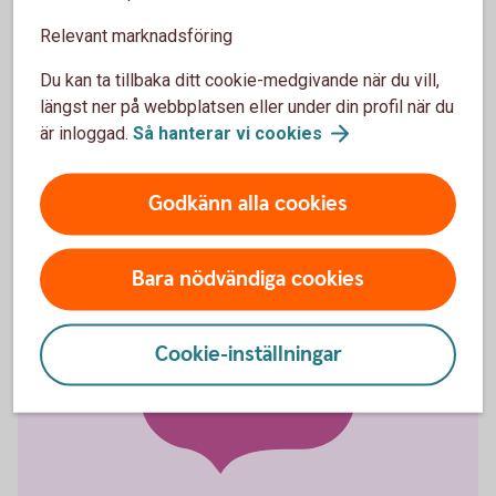
Relevant marknadsföring
Om ni har avtal om Swish Företag kan ni även ta
betalt med QR-kod, samt tagga och kategorisera era
Du kan ta tillbaka ditt cookie-medgivande när du vill,
betalningar.
längst ner på webbplatsen eller under din profil när du
är inloggad.
Så hanterar vi
cookies
Skaffa Swish företagsapp och läs mer om
appen
Godkänn alla cookies
Bara nödvändiga cookies
Falsk
Cookie-inställningar
bekräftelsevy