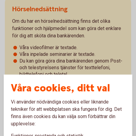
Hörselnedsättning
Om du har en hörselnedsättning finns det olika
funktioner och hjälpmedel som kan göra det enklare
för dig att sköta dina bankärenden.
Våra videofilmer är textade.
Våra inpelade seminarier är textade.
Du kan göra göra dina bankärenden genom Post-
och telestyrelsens tjänster för texttelefoni,
bildtelefoni och teletal.
Våra cookies, ditt val
Texttelefoni
(texttelefoni.se)
Bildtelefoni
(bildtelefoni.net)
Vi använder nödvändiga cookies eller liknande
tekniker för att webbplatsen ska fungera för dig. Det
Teletal
(teletal.se)
finns även cookies du kan välja som förbättrar din
upplevelse:
Funktioner, prestanda och statistik