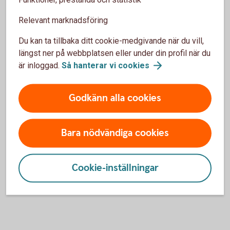
Relevant marknadsföring
Vissa motoriska svårigheter
Du kan ta tillbaka ditt cookie-medgivande när du vill,
Om du har vissa motoriska svårigheter finns det
längst ner på webbplatsen eller under din profil när du
olika funktioner och hjälpmedel som kan göra det
är inloggad.
Så hanterar vi
cookies
enklare för dig att sköta dina bankärenden.
Det går att navigera runt på våra webbplatser
Godkänn alla cookies
med hjälp av tangentbordet.
Våra webbplatser som haradssparbanken.se,
internetbanken och apparna följer en struktur som
Bara nödvändiga cookies
är enkel att följa.
För den som har vissa talsvårigheter finns
särskild programvara som kan underlätta vid
Cookie-inställningar
telefon- och videosamtal.