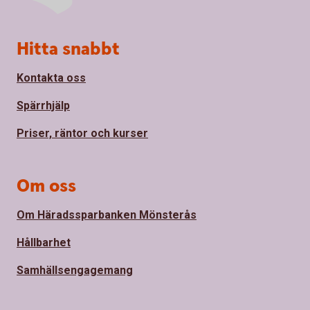
Sidfot
Hitta snabbt
Kontakta oss
Spärrhjälp
Priser, räntor och kurser
Om oss
Om Häradssparbanken Mönsterås
Hållbarhet
Samhällsengagemang