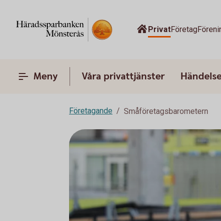
Privat
Företag
Föreni
Meny
Våra privattjänster
Händelser
Företagande
Småföretagsbarometern