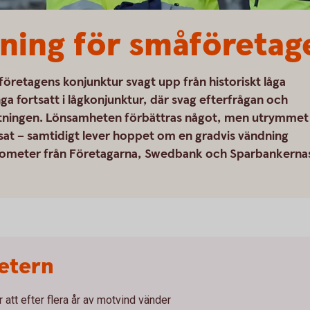
usning för småföretag
öretagens konjunktur svagt upp från historiskt låga
ga fortsatt i lågkonjunktur, där svag efterfrågan och
tningen. Lönsamheten förbättras något, men utrymmet
nsat – samtidigt lever hoppet om en gradvis vändning
arometer från Företagarna, Swedbank och Sparbankerna
etern
att efter flera år av motvind vänder