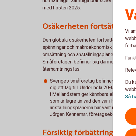
normalt läge. Samtliga branscher har dessut
med hösten 2025.
V
Osäkerheten fortsätter
Vi an
webbp
Den globala osäkerheten fortsätter att präg
förbä
spänningar och makroekonomisk turbulens dä
omsättning och anställningsplaner har vänt s
Funkt
Småföretagen befinner sig därmed i en utdrag
återhämtningsfas.
Rele
Sveriges småföretag befinner sig i en utd
Du ka
sig ett tag till. Under hela 20-talet har u
webbp
i Mellanöstern ger kännbara ekonomiska
Så h
som är lägre än vad den var i höstas. O
anställningsplanerna har vänt upp – men v
Jörgen Kennemar, företagsekonom på S
Försiktig förbättring i lö