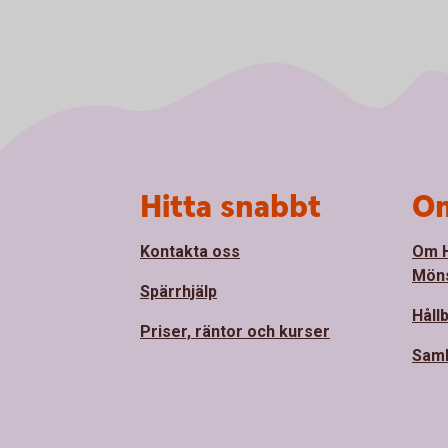
Sidfot
Hitta snabbt
Om
Kontakta oss
Om 
Mön
Spärrhjälp
Håll
Priser, räntor och kurser
Sam