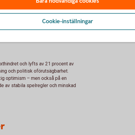
Bara nödvändiga cookies
ed tidigare år. I vårens mätning uppger 34
r stärkts, medan 31 procent uppger en
Cookie-inställningar
ringar fortsatt begränsat, särskilt bland de
onkurser har minskat.
äxthindret och lyfts av 21 procent av
ing och politisk oförutsägbarhet.
tig optimism – men också på en
de av stabila spelregler och minskad
er