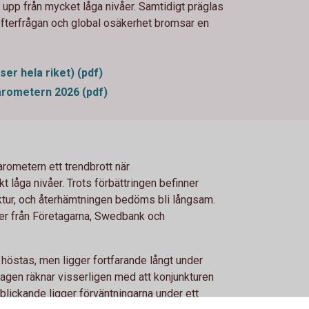
upp från mycket låga nivåer. Samtidigt präglas
 efterfrågan och global osäkerhet bromsar en
r hela riket) (pdf)
ometern 2026 (pdf)
rometern ett trendbrott när
kt låga nivåer. Trots förbättringen befinner
ktur, och återhämtningen bedöms bli långsam.
er från Företagarna, Swedbank och
 i höstas, men ligger fortfarande långt under
agen räknar visserligen med att konjunkturen
blickande ligger förväntningarna under ett