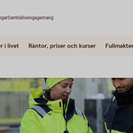
ngar
Samhällsengagemang
 i livet
Räntor, priser och kurser
Fullmakte