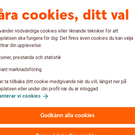
om skruvat ned sina förväntningar jämfört
åra cookies, ditt val
vänder nödvändiga cookies eller liknande tekniker för att
latsen ska fungera för dig. Det finns även cookies du kan välj
la företagens syn på framtiden. Geopolitiska
ttrar din upplevelse:
mpar optimismen, trots att orderingång,
vagt uppåt från mycket låga nivåer.
ioner, prestanda och statistik
en lågkonjunktur snarare än i en tydlig
vant marknadsföring
ragen lågkonjunktur, som ser ut att hålla i
n ta tillbaka ditt cookie-medgivande när du vill, längst ner på
tmaningar och konflikter utlöst varandra. Kriget
latsen eller under din profil när du är inloggad.
 effekter och dämpar konjunkturoptimismen,
anterar vi
cookies
rderingången, omsättningen och
i befinner fortsatt på låga nivåer, säger
wedbank.
Godkänn alla cookies
nsamheten