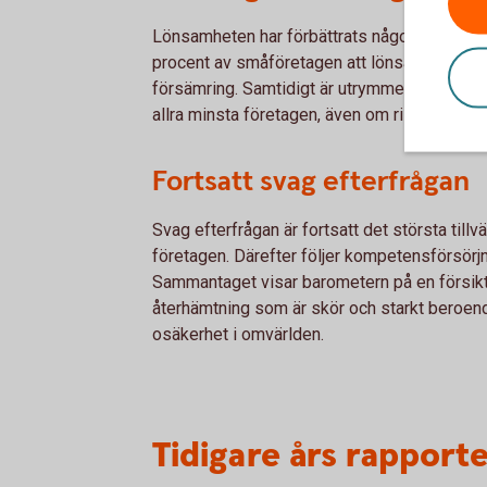
Lönsamheten har förbättrats något jämfört m
procent av småföretagen att lönsamheten ha
försämring. Samtidigt är utrymmet för investe
allra minsta företagen, även om risken för k
Fortsatt svag efterfrågan
Svag efterfrågan är fortsatt det största tillv
företagen. Därefter följer kompetensförsörjn
Sammantaget visar barometern på en försik
återhämtning som är skör och starkt beroen
osäkerhet i omvärlden.
Tidigare års rapport