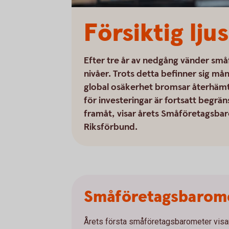
Försiktig lj
Efter tre år av nedgång vänder småf
nivåer. Trots detta befinner sig mån
global osäkerhet bromsar återhäm
för investeringar är fortsatt begrä
framåt, visar årets Småföretagsb
Riksförbund.
Småföretagsbarom
Årets första småföretagsbarometer visar 