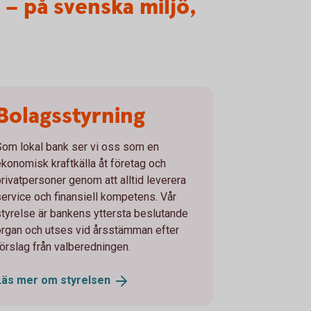
– på svenska miljö,
Bolagsstyrning
Som lokal bank ser vi oss som en
ekonomisk kraftkälla åt företag och
privatpersoner genom att alltid leverera
service och finansiell kompetens. Vår
styrelse är bankens yttersta beslutande
organ och utses vid årsstämman efter
förslag från valberedningen.
Läs mer om
styrelsen