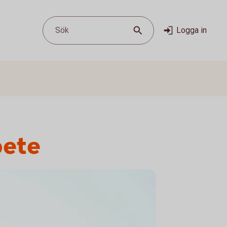
Sök
Logga in
bete