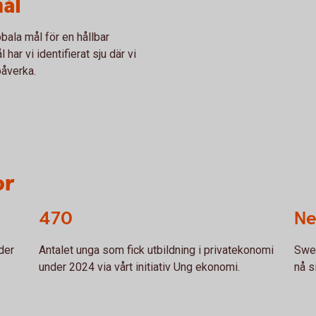
ål
obala mål för en hållbar
har vi identifierat sju där vi
påverka.
or
470
Ne
der
Antalet unga som fick utbildning i privatekonomi
Swed
under 2024 via vårt initiativ Ung ekonomi.
nå s