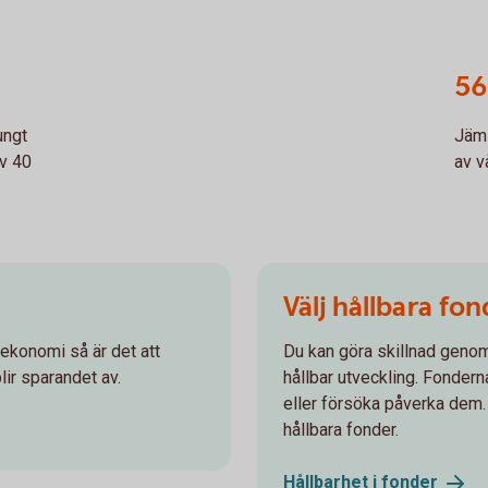
56
ungt
Jäms
v 40
av v
.
Välj hållbara fo
ekonomi så är det att
Du kan göra skillnad genom 
ir sparandet av.
hållbar utveckling. Fondern
eller försöka påverka dem. I
hållbara fonder.
Hållbarhet i
fonder