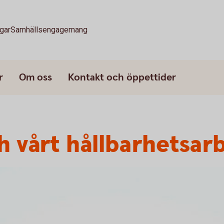
gar
Samhällsengagemang
r
Om oss
Kontakt och öppettider
h vårt hållbarhetsar