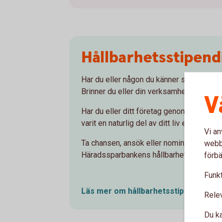
Hållbarhetsstipen
Har du eller någon du känner ställt om til
Brinner du eller din verksamhet lite extra
V
Har du eller ditt företag genomfört en om
varit en naturlig del av ditt liv eller din
Vi an
Ta chansen, ansök eller nominera någon d
webbp
Häradssparbankens hållbarhetsstipendi
förbä
Funkt
Läs mer om hållbarhetsstipendiet
här
Rele
Du ka