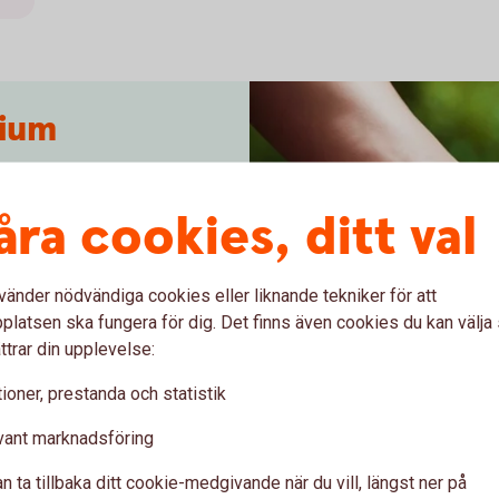
dium
l en mer hållbar vardag?
 för hållbarhet?
åra cookies, ditt val
ställningsresa eller har det
 verksamhet under en lång tid?
vänder nödvändiga cookies eller liknande tekniker för att
u känner till
latsen ska fungera för dig. Det finns även cookies du kan välj
um.
ttrar din upplevelse:
ioner, prestanda och statistik
vant marknadsföring
n ta tillbaka ditt cookie-medgivande när du vill, längst ner på