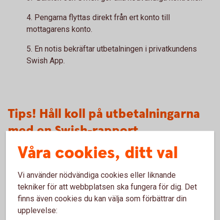
4. Pengarna flyttas direkt från ert konto till
mottagarens konto.
5. En notis bekräftar utbetalningen i privatkundens
Swish App.
Tips! Håll koll på utbetalningarna
med en Swish-rapport
Våra cookies, ditt val
Ni kan enkelt skapa en Swish-rapport för utbetalningarna i
internetbanken. Följ stegen:
Vi använder nödvändiga cookies eller liknande
1. Logga in i internetbanken
tekniker för att webbplatsen ska fungera för dig. Det
2. Gå till översikten: Betala/överföra – Swish – Swish
finns även cookies du kan välja som förbättrar din
funktioner.
upplevelse:
3. Välj Swish-rapport