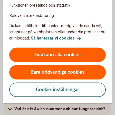
Funktioner, prestanda och statistik
Relevant marknadsföring
Vanliga frågor och svar, samt
Du kan ta tillbaka ditt cookie-medgivande när du vill,
längst ner på webbplatsen eller under din profil när du
villkor
är inloggad.
Så hanterar vi
cookies
Vad är Swish Utbetalning?
Godkänn alla cookies
Vilka passar Swish Utbetalning för?
Bara nödvändiga cookies
Var kan vi ansöka om Swish Utbetalning?
Cookie-inställningar
Måste vi ha Swish Företag eller Swish Handel för
att skaffa Swish Utbetalning?
Vad är ett Swish-nummer och hur fungerar det?