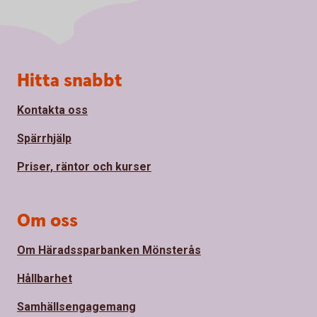
Sidfot
Hitta snabbt
Kontakta oss
Spärrhjälp
Priser, räntor och kurser
Om oss
Om Häradssparbanken Mönsterås
Hållbarhet
Samhällsengagemang