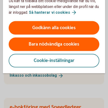
Du kan ta tillbaka ditt cookie-medgivande när du vill,
längst ner på webbplatsen eller under din profil när du
är inloggad.
Så hanterar vi
cookies
Godkänn alla cookies
Få hjälp av inkassobolaget Lowell om
ni inte får betalt i tid
Bara nödvändiga cookies
Som kund hos oss har ert företag ett fördelaktigt
upplägg och pris hos inkassobolaget Lowell, som
har specialkunskap och erfarenhet av att driva in
Cookie-inställningar
skulder på ett professionellt sätt.
Inkasso och
inkassobolag
e-bokföring med Speedledger