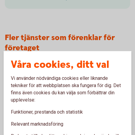
Fler tjänster som förenklar för
företaget
Våra cookies, ditt val
ERP-system – bankintegration med
affärssystem
Vi använder nödvändiga cookies eller liknande
tekniker för att webbplatsen ska fungera för dig. Det
Vi kan ansluta många affärssystem till oss med
finns även cookies du kan välja som förbättrar din
bankintegration. Få smidiga betalningar, säker
upplevelse:
dataöverföring och automatisk
bokföring/avstämning med ERP-integration.
Funktioner, prestanda och statistik
Relevant marknadsföring
ERP-system - bankintegration med
affärssystem