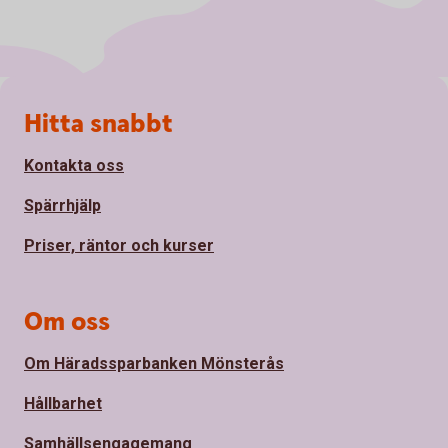
Sidfot
Hitta snabbt
Kontakta oss
Spärrhjälp
Priser, räntor och kurser
Om oss
Om Häradssparbanken Mönsterås
Hållbarhet
Samhällsengagemang