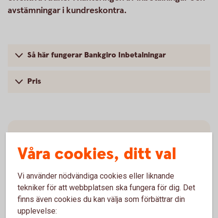
avstämningar i kundreskontra.
Så här fungerar Bankgiro Inbetalningar
Pris
Insättningsuppgift i
Våra cookies, ditt val
internetbanken
Vi använder nödvändiga cookies eller liknande
I internetbanken får du snabbt och enkelt tillgång till
tekniker för att webbplatsen ska fungera för dig. Det
aktuell information om inbetalningar som gjorts till
finns även cookies du kan välja som förbättrar din
ditt företagskonto via Bankgirot.
upplevelse: