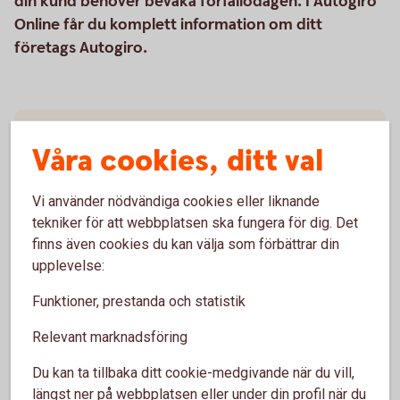
din kund behöver bevaka förfallodagen. I Autogiro
Online får du komplett information om ditt
företags Autogiro.
Så här fungerar Autogiro
Våra cookies, ditt val
Pris
Vi använder nödvändiga cookies eller liknande
tekniker för att webbplatsen ska fungera för dig. Det
finns även cookies du kan välja som förbättrar din
upplevelse:
För att se detta innehåll behöver du först
godkänna cookies för Funktioner, prestanda
Funktioner, prestanda och statistik
och statistik.
Relevant marknadsföring
Inställningar för cookies
Du kan ta tillbaka ditt cookie-medgivande när du vill,
längst ner på webbplatsen eller under din profil när du