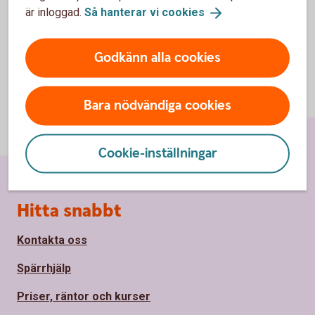
är inloggad.
Så hanterar vi
cookies
Godkänn alla cookies
Bara nödvändiga cookies
Cookie-inställningar
Sidfot
Hitta snabbt
Kontakta oss
Spärrhjälp
Priser, räntor och kurser