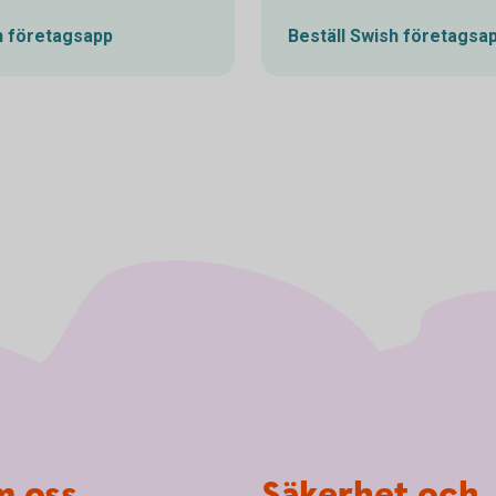
h företagsapp
Beställ Swish företagsa
 oss
Säkerhet och