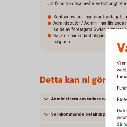
Det finns tre olika nivåer av behörigheter
Kontoansvarig - hanterar företagets 
Administratör / Admin - har liknande
se de av företagets Swish-nummer som 
Säljare - har endast tillgång till appe
säljpass.
V
Vi an
webbp
förbä
Detta kan ni göra me
Funkt
Administrera användare och fördela
Rele
Du ka
Se inkommande betalningar
webbp
Så h