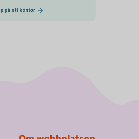
pp på ett
kontor
Om webbplatsen