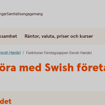
ngar
Samhällsengagemang
rksamhet
Räntor, valuta, priser och kurser
wish Handel
Funktioner företagsappen Swish Handel
göra med Swish före
ndet