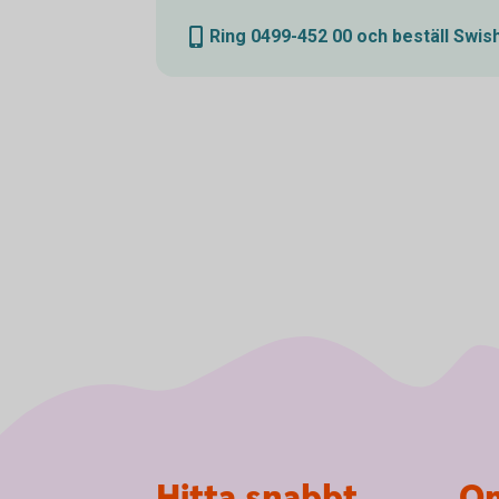
Ring 0499-452 00 och beställ Swis
Sidfot
Hitta snabbt
Om