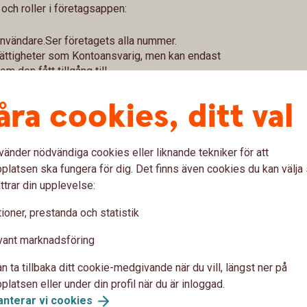
 och roller i företagsappen:
användare.Ser företagets alla nummer.
 rättigheter som Kontoansvarig, men kan endast
den fått tillgång till.
n under en specificerad tidsperiod, ett så kallat
åra cookies, ditt val
vänder nödvändiga cookies eller liknande tekniker för att
latsen ska fungera för dig. Det finns även cookies du kan välj
ttrar din upplevelse:
d Swish företagsapp
ioner, prestanda och statistik
 arbetspass
vant marknadsföring
n ta tillbaka ditt cookie-medgivande när du vill, längst ner på
latsen eller under din profil när du är inloggad.
anterar vi
cookies