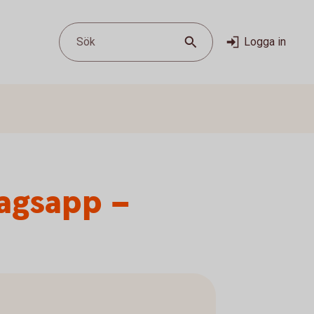
Sök
Logga in
tagsapp –