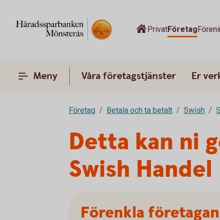
Privat
Företag
Föreni
Meny
Våra företagstjänster
Er ve
Företag
Betala och ta betalt
Swish
S
Detta kan ni 
Swish Handel
Förenkla företaga