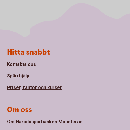
Sidfot
Hitta snabbt
Kontakta oss
Spärrhjälp
Priser, räntor och kurser
Om oss
Om Häradssparbanken Mönsterås