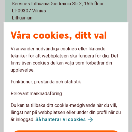
Services Lithuania Giedraiciu Str 3, 16th floor
LT-09307 Vilnius
Lithuanian
Våra cookies, ditt val
tfsvilnius@swedbank.se
Mejladress:
+370 5 258 2782
Telefonnummer:
Vi använder nödvändiga cookies eller liknande
tekniker för att webbplatsen ska fungera för dig. Det
finns även cookies du kan välja som förbättrar din
upplevelse:
Funktioner, prestanda och statistik
Vanliga frågor och svar
Relevant marknadsföring
Vad heter dokumentinkasso på engelska?
Du kan ta tillbaka ditt cookie-medgivande när du vill,
längst ner på webbplatsen eller under din profil när du
är inloggad.
Så hanterar vi
cookies
När får jag tillgång till godset under ett
importinkasso?