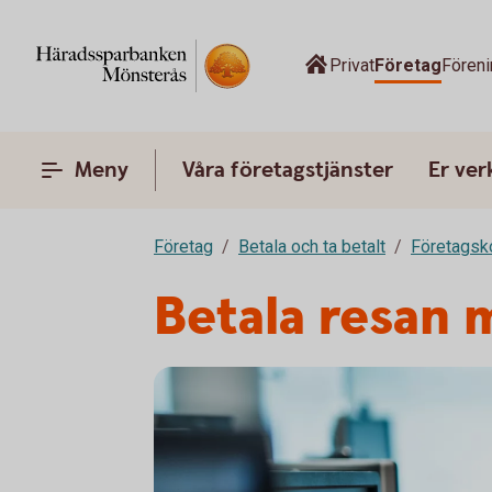
Privat
Företag
Föreni
Meny
Våra företagstjänster
Er ve
Företag
Betala och ta betalt
Företagsk
Betala resan 