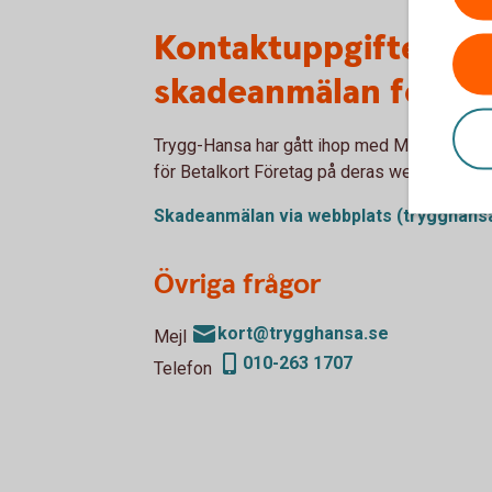
Kontaktuppgifter til
skadeanmälan för Be
Trygg-Hansa har gått ihop med Moderna För
för Betalkort Företag på deras webbplats.
Skadeanmälan via webbplats
(trygghans
Övriga frågor
kort@trygghansa.se
Mejl
010-263 1707
Telefon