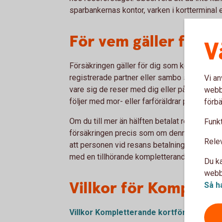
sparbankernas kontor, varken i kortterminal e
För vem gäller försä
V
Försäkringen gäller för dig som kortinnehav
registrerade partner eller sambo samt för b
Vi an
vare sig de reser med dig eller på egen ha
webbp
följer med mor- eller farföräldrar på resa uta
förbä
Om du till mer än hälften betalat resa för a
Funkt
försäkringen precis som om denne själv hade 
Rele
att personen vid resans betalning hade ett g
med en tillhörande kompletterande kortförsä
Du ka
webbp
Villkor för Komplett
Så h
Villkor Kompletterande kortförsäkring f