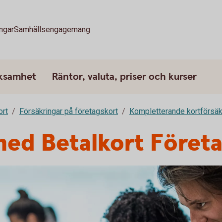
ngar
Samhällsengagemang
rksamhet
Räntor, valuta, priser och kurser
ort
Försäkringar på företagskort
Kompletterande kortförsäk
med Betalkort Föret