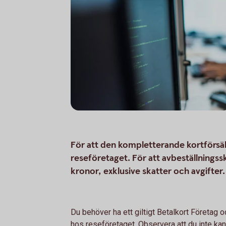
För att den kompletterande kortförsäkri
reseföretaget. För att avbeställnings
kronor, exklusive skatter och avgifte
Du behöver ha ett giltigt Betalkort Företag 
hos reseföretaget. Observera att du inte ka