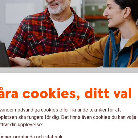
ng
Kompletterand
åra cookies, ditt val
vänder nödvändiga cookies eller liknande tekniker för att
latsen ska fungera för dig. Det finns även cookies du kan välj
 tjänstereseförsäkring på ditt
Genom att betala resan med ko
ttrar din upplevelse:
försäkringsförmedlare är
kortförsäkring. Den ger en extr
 gäller från den stund du
kompletterande kortförsäkringe
ioner, prestanda och statistik