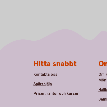
Sidfot
Hitta snabbt
Om
Kontakta oss
Om 
Mön
Spärrhjälp
Håll
Priser, räntor och kurser
Sam