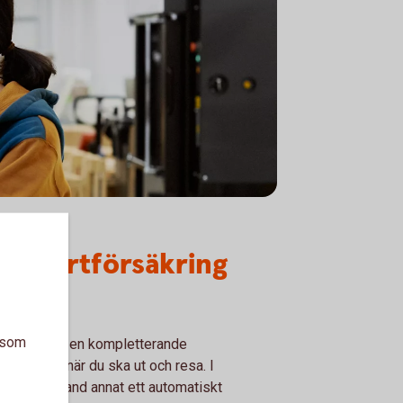
e kortförsäkring
a som
rtet får du en kompletterande
a trygghet när du ska ut och resa. I
n ingår bland annat ett automatiskt