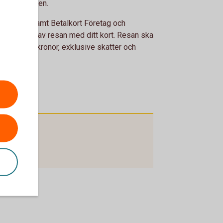
i hela världen.
 Business samt Betalkort Företag och
än hälften av resan med ditt kort. Resan ska
nst 1 000 kronor, exklusive skatter och
ring