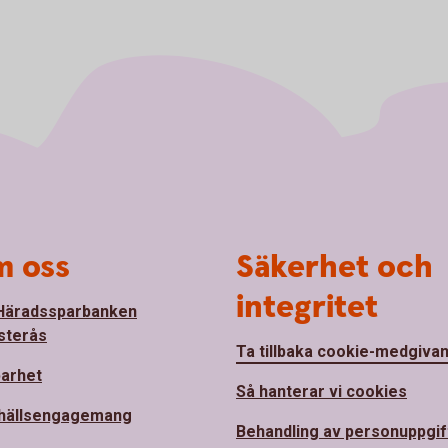
 oss
Säkerhet och
integritet
Häradssparbanken
sterås
Ta tillbaka cookie-medgiva
barhet
Så hanterar vi cookies
hällsengagemang
Behandling av personuppgif