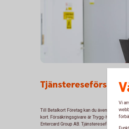
Tjänstereseförsäkri
V
Vi an
webbp
Till Betalkort Företag kan du även ansluta en
förbä
kort. Försäkringsgivare är Trygg-Hansa och 
Entercard Group AB. Tjänstereseförsäkringen
Funkt