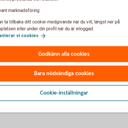
 hem igen. För mer information
avbeställningsskydd för resor 
en nedan:
vant marknadsföring
Försäkringen ingår i bankkort
skyddar dig om du betalar mer 
n ta tillbaka ditt cookie-medgivande när du vill, längst ner på
påbörjas i Norden och kosta mi
latsen eller under din profil när du är inloggad.
avgifter.
anterar vi
cookies
Kompletterande
kortförsäk
Godkänn alla cookies
Bara nödvändiga cookies
u först godkänna cookies för Funktioner, prestanda och statistik.
Cookie-inställningar