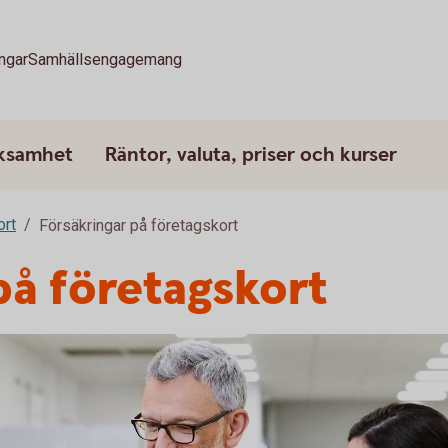
ngar
Samhällsengagemang
rksamhet
Räntor, valuta, priser och kurser
ort
Försäkringar på företagskort
på företagskort