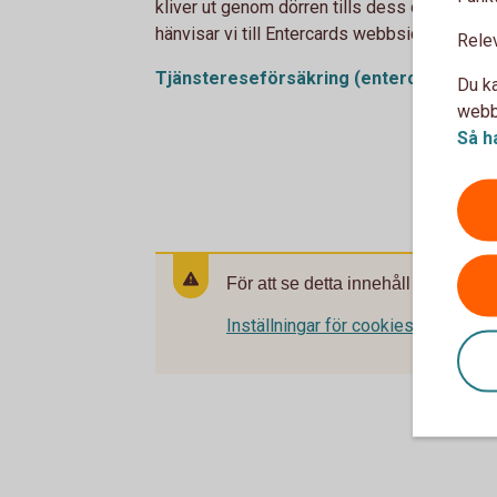
kliver ut genom dörren tills dess du kommer
hänvisar vi till Entercards webbsida via länk
Rele
Tjänstereseförsäkring
(entercard.se)
Du ka
webbp
Så h
För att se detta innehåll behöver d
Inställningar för cookies