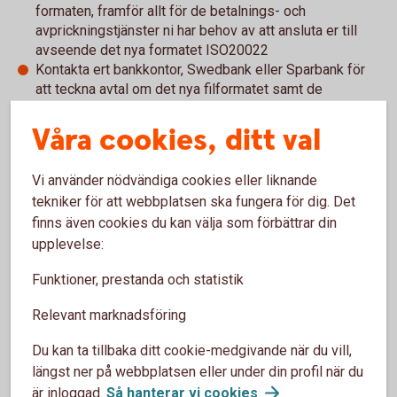
formaten, framför allt för de betalnings- och
avprickningstjänster ni har behov av att ansluta er till
avseende det nya formatet ISO20022
Kontakta ert bankkontor, Swedbank eller Sparbank för
att teckna avtal om det nya filformatet samt de
betaltjänster som är aktuella för ISO20022. Det gäller
även för kunder som redan idag använder någon av våra
Våra cookies, ditt val
filtjänster
Vi använder nödvändiga cookies eller liknande
tekniker för att webbplatsen ska fungera för dig. Det
finns även cookies du kan välja som förbättrar din
För att se detta innehåll behöver du först
upplevelse:
godkänna cookies för Funktioner, prestanda
och statistik.
Funktioner, prestanda och statistik
Inställningar för cookies
Relevant marknadsföring
Du kan ta tillbaka ditt cookie-medgivande när du vill,
längst ner på webbplatsen eller under din profil när du
är inloggad.
Så hanterar vi
cookies