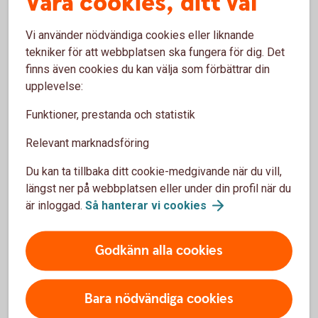
Våra cookies, ditt val
Integrerat med ditt affärssystem
Vi använder nödvändiga cookies eller liknande
Återrapportering via Internetbanken
tekniker för att webbplatsen ska fungera för dig. Det
finns även cookies du kan välja som förbättrar din
Enkelt att hantera stora betalningsvolymer
upplevelse:
Ring 0499-452 00 eller kontakta er
Funktioner, prestanda och statistik
kontaktperson för att ansöka om tjänsten
Relevant marknadsföring
Du kan ta tillbaka ditt cookie-medgivande när du vill,
längst ner på webbplatsen eller under din profil när du
Så fungerar tjänsten
är inloggad.
Så hanterar vi
cookies
Råd och tips
Godkänn alla cookies
Pris
Bara nödvändiga cookies