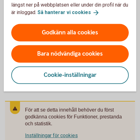
Hitta ditt
bankkontor
längst ner på webbplatsen eller under din profil när du
är inloggad.
Så hanterar vi
cookies
Godkänn alla cookies
Ring oss
Bara nödvändiga cookies
Ring oss för att få hjälp med företagets affärer.
Ring 0499-452 00
Cookie-inställningar
För att se detta innehåll behöver du först
godkänna cookies för Funktioner, prestanda
och statistik.
Inställningar för cookies