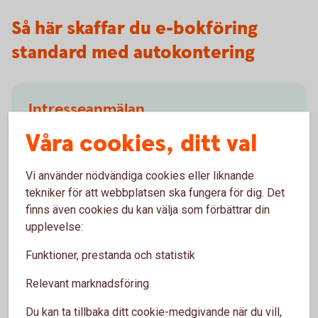
Så här skaffar du e-bokföring
standard med autokontering
Intresseanmälan
Våra cookies, ditt val
Fyll i formuläret nedan så kontaktar vi dig.
Intresseanmälan
(speedledger.se)
Vi använder nödvändiga cookies eller liknande
tekniker för att webbplatsen ska fungera för dig. Det
finns även cookies du kan välja som förbättrar din
upplevelse:
Funktioner, prestanda och statistik
Besök oss
Relevant marknadsföring
Välkommen till ett av våra kontor så hjälper vi dig.
Du kan ta tillbaka ditt cookie-medgivande när du vill,