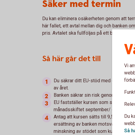
Säker med termin
Du kan eliminera osäkerheten genom att termi
här fallet, ett avtal mellan dig och banken om
pris. Avtalet ska fullföljas på ett bestämt da
V
Så här går det till
Vi an
webbp
förbä
Du säkrar ditt EU-stöd med en terminsaf
av året.
Funkt
Banken säkrar sin risk genom att ta ut
EU fastställer kursen som ska använda
Rele
månadsskiftet september/ oktober.
Du ka
Antag att kursen sätts till 9,50 kr/euro.
webbp
ersättning av banken motsvarande 0,5 
Så h
minskning av stödet som kursändringe