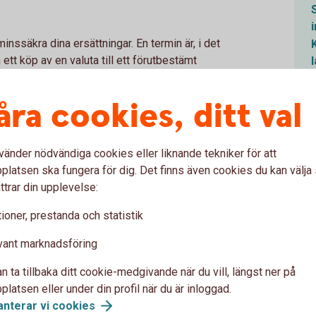
nssäkra dina ersättningar. En termin är, i det
 ett köp av en valuta till ett förutbestämt
tum.
åra cookies, ditt val
vänder nödvändiga cookies eller liknande tekniker för att
latsen ska fungera för dig. Det finns även cookies du kan välj
ttrar din upplevelse:
fär till exempel vid en kurs på 10 kr/euro i början
ioner, prestanda och statistik
 en säkerhet på ca 10 procent av beloppet.
s för beräkning av ersättningsbeloppet i
vant marknadsföring
n ta tillbaka ditt cookie-medgivande när du vill, längst ner på
 När terminen förfaller i oktober får du en
latsen eller under din profil när du är inloggad.
kr/euro x EU-stödet. Ersättningen täcker den
anterar vi
cookies
n medfört. Din sammanlagda ersättning motsvarar