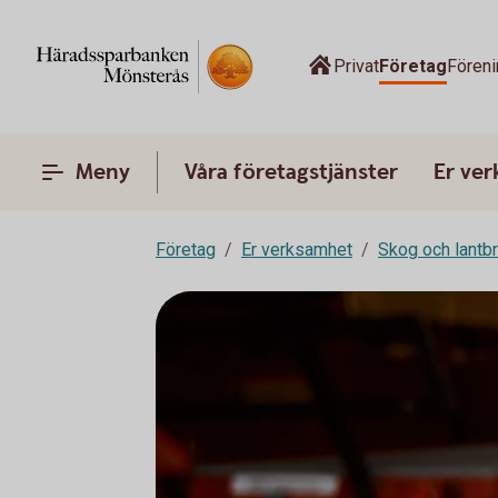
Privat
Företag
Föreni
Meny
Våra företagstjänster
Er ve
Företag
Er verksamhet
Skog och lantb