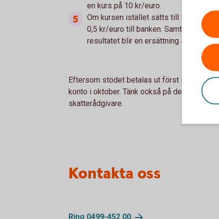
en kurs på 10 kr/euro.
Om kursen istället sätts till 10,50 kr/e
0,5 kr/euro till banken. Samtidigt ökar 
resultatet blir en ersättning som motsv
Eftersom stödet betalas ut först i slutet av år
konto i oktober. Tänk också på den skattee
skatterådgivare.
Kontakta oss
Ring 0499-452
00