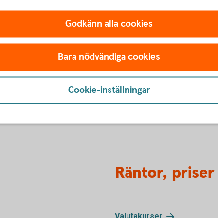
uro ska du betala mellanskillnaden, det vill säga
Godkänn alla cookies
ditt EU-stöd till följd av kursändringen och
arar en kurs på 10 kr/euro.
Bara nödvändiga cookies
et, ska du se till att ha likvida medel på ditt
Cookie-inställningar
ffekt som kan uppkomma. Tala med din
Räntor, priser
Valutakurser