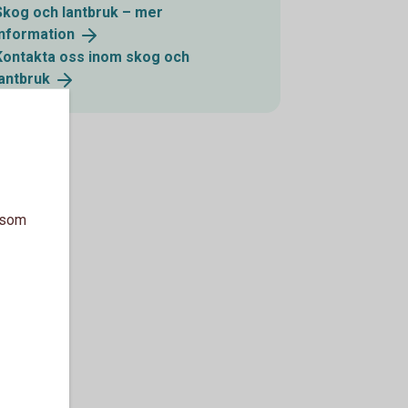
Skog och lantbruk – mer
information
Kontakta oss inom skog och
lantbruk
a som