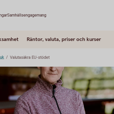
ngar
Samhällsengagemang
rksamhet
Räntor, valuta, priser och kurser
ruk
Valutasäkra EU-stödet