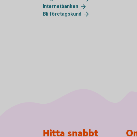
Internetbanken
Bli
företagskund
Sidfot
Hitta snabbt
Om