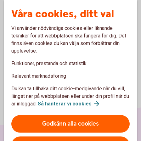
Våra cookies, ditt val
Särskilda villkor Företagstjänster med mera -
Swedbank och sparbankerna (fr.o.m. 2023-11-01)
(pdf)
Vi använder nödvändiga cookies eller liknande
tekniker för att webbplatsen ska fungera för dig. Det
finns även cookies du kan välja som förbättrar din
upplevelse:
Funktioner, prestanda och statistik
Relevant marknadsföring
Du kan ta tillbaka ditt cookie-medgivande när du vill,
längst ner på webbplatsen eller under din profil när du
är inloggad.
Så hanterar vi
cookies
Godkänn alla cookies