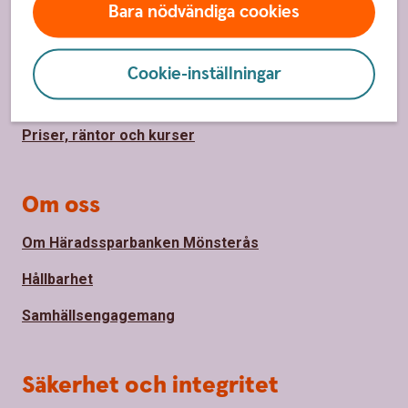
Bara nödvändiga cookies
Sidfot
Hitta snabbt
Kontakta oss
Cookie-inställningar
Spärrhjälp
Priser, räntor och kurser
Om oss
Om Häradssparbanken Mönsterås
Hållbarhet
Samhällsengagemang
Säkerhet och integritet