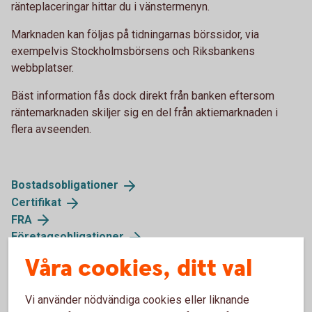
ränteplaceringar hittar du i vänstermenyn.
Marknaden kan följas på tidningarnas börssidor, via
exempelvis Stockholmsbörsens och Riksbankens
webbplatser.
Bäst information fås dock direkt från banken eftersom
räntemarknaden skiljer sig en del från aktiemarknaden i
flera avseenden.
Bostadsobligationer
Certifikat
FRA
Företagsobligationer
Realobligationer
Våra cookies, ditt val
Ränteterminer
Statsobligationer
Vi använder nödvändiga cookies eller liknande
Statsskuldväxlar