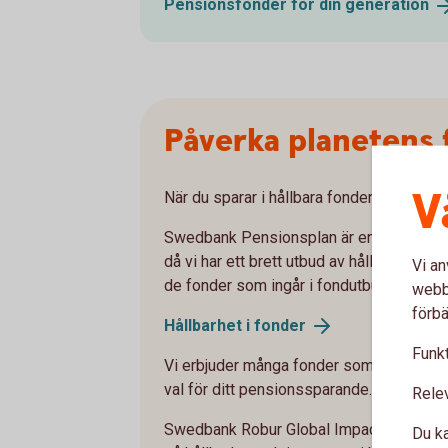
Pensionsfonder för din
generation
Påverka planetens 
V
När du sparar i hållbara fonder väljer du 
Swedbank Pensionsplan är en ljusgrön fö
då vi har ett brett utbud av hållbara fonder
Vi an
de fonder som ingår i fondutbudet uppfyll
webbp
förbä
Hållbarhet i
fonder
Funkt
Vi erbjuder många fonder som tar extra hä
val för ditt pensionssparande.
Rele
Swedbank Robur Global Impact och Clim
Du ka