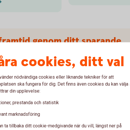
framtid genom ditt sparande
åra cookies, ditt val
klokt för både din plånbok och för framtiden.
rsäkringsprodukt enligt EU:s regelverk SFDR,
. Vi arbetar kontinuerligt för att säkerställa att
vänder nödvändiga cookies eller liknande tekniker för att
er våra hållbarhetskrav.
latsen ska fungera för dig. Det finns även cookies du kan välj
ttrar din upplevelse:
ioner, prestanda och statistik
nsyn till hållbarhet så att du kan göra hållbara
vant marknadsföring
ate Impact är exempel på fonder som fokuserar
n ta tillbaka ditt cookie-medgivande när du vill, längst ner på