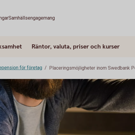
ngar
Samhällsengagemang
rksamhet
Räntor, valuta, priser och kurser
epension för företag
Placeringsmöjligheter inom Swedbank P