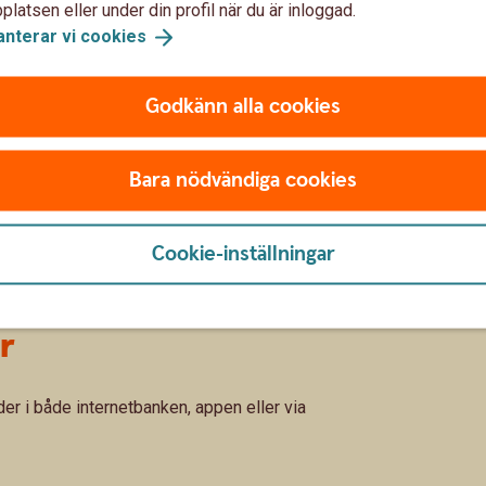
idrar till FN:s globala mål. I länkarna nedan kan
latsen eller under din profil när du är inloggad.
nstepension i dessa fonder kan bidra till
anterar vi
cookies
nsion med fokus på en hållbar
Godkänn alla cookies
ension med fokus på en hållbar
Bara nödvändiga cookies
Cookie-inställningar
r
er i både internetbanken, appen eller via