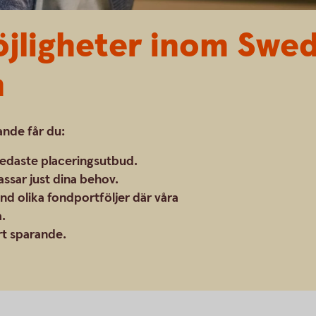
öjligheter inom Swe
n
nde får du:
bredaste placeringsutbud.
assar just dina behov.
and olika fondportföljer där våra
a.
art sparande.