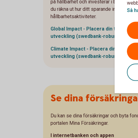
på hållbarhet och investerar i bolag som b
webbp
du räkna ut hur ditt sparande inom din tjä
Så h
hållbarhetsaktiviteter.
Global Impact - Placera din tjänstepe
utveckling (swedbank-robur.se)
Climate Impact - Placera din tjänstep
utveckling (swedbank-robur.se)
Se dina försäkringa
Du kan se dina försäkringar och byta fond
portalen Mina Försäkringar.
I internetbanken och appen