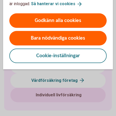
är inloggad.
Så hanterar vi
cookies
Välj innehåll i pensionsplanen
Godkänn alla cookies
Pensionssparande
Sjukförsäkring företag
Bara nödvändiga cookies
Olycksfallsförsäkring
Cookie-inställningar
Tjänstegrupplivförsäkring TGL
Vårdförsäkring företag
Individuell livförsäkring