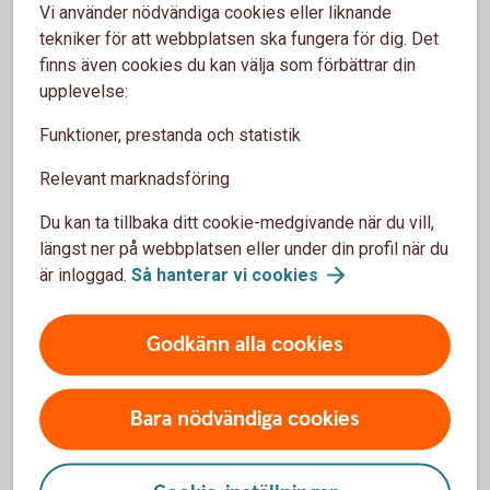
konvertera en Excel fil till CSV.
Vi använder nödvändiga cookies eller liknande
tekniker för att webbplatsen ska fungera för dig. Det
Filen måste ha separata kolumner och rubriker för:
finns även cookies du kan välja som förbättrar din
personnummer, ny årslön och datum när lönen börjar
gälla.
upplevelse:
Kontrollera att allting stämmer och signera direkt i
Funktioner, prestanda och statistik
internetbanken.
Relevant marknadsföring
Logga in och ändra lön med
fil
Du kan ta tillbaka ditt cookie-medgivande när du vill,
längst ner på webbplatsen eller under din profil när du
är inloggad.
Så hanterar vi
cookies
Har du inte tillgång till
Godkänn alla cookies
internetbanken?
Bara nödvändiga cookies
Fyll i och skicka in blanketten så hjälper vi dig att uppdatera
lönen.
Anmälan om ny lön (pdf)