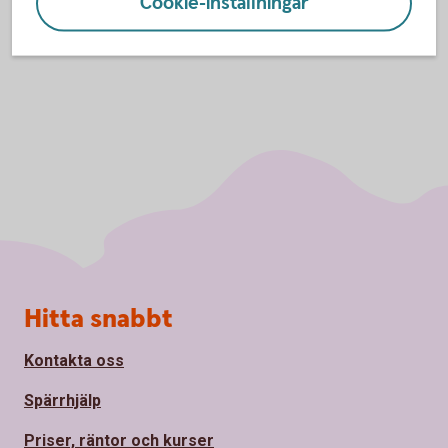
Cookie-inställningar
Sidfot
Hitta snabbt
Kontakta oss
Spärrhjälp
Priser, räntor och kurser