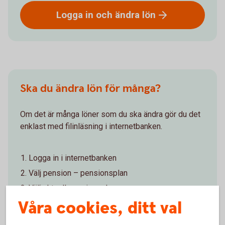
Logga in och ändra
lön
Ska du ändra lön för många?
Om det är många löner som du ska ändra gör du det
enklast med filinläsning i internetbanken.
Logga in i internetbanken
Välj pension – pensionsplan
Välj aktuell pensionsplan
Våra cookies, ditt val
Välj ändra löner och löneändring via fil
Skapa en CSV fil. Det kan du göra genom att