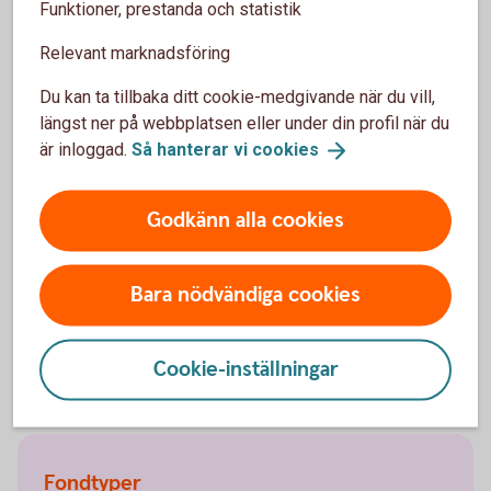
Du betalar ingen fondavgift.
Funktioner, prestanda och statistik
2 procent av ditt sparande går till välgörande
ändamål.
Relevant marknadsföring
Du väljer själv vilken organisation du vill stödja.
Du kan ta tillbaka ditt cookie-medgivande när du vill,
längst ner på webbplatsen eller under din profil när du
Swedbank
Humanfond
är inloggad.
Så hanterar vi
cookies
Godkänn alla cookies
Mer information
Bara nödvändiga cookies
Fondtyper - lär dig mer om olika typer av
fonder
Fonder - börja
fondspara
Cookie-inställningar
Fondtyper