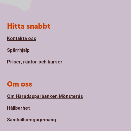
Sidfot
Hitta snabbt
Kontakta oss
Spärrhjälp
Priser, räntor och kurser
Om oss
Om Häradssparbanken Mönsterås
Hållbarhet
Samhällsengagemang