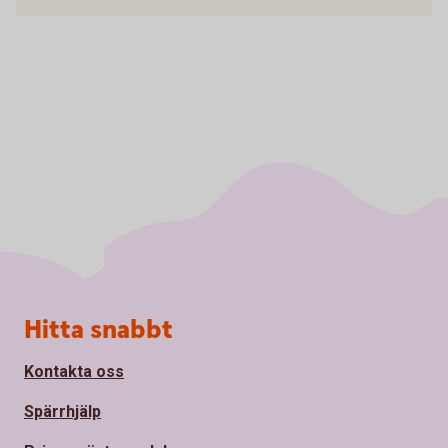
Sidfot
Hitta snabbt
Kontakta oss
Spärrhjälp