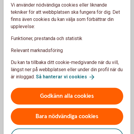
Vi använder nödvändiga cookies eller liknande
tekniker för att webbplatsen ska fungera för dig. Det
finns även cookies du kan välja som förbättrar din
upplevelse:
Anmäl skada
Funktioner, prestanda och statistik
Relevant marknadsföring
Du kan ta tillbaka ditt cookie-medgivande när du vill,
längst ner på webbplatsen eller under din profil när du
Har olyckan varit framme?
är inloggad.
Så hanterar vi
cookies
Här kan du göra din anmälan och ansöka om
Godkänn alla cookies
ersättning.
Skadeanmälan – anmäl
skada
Bara nödvändiga cookies