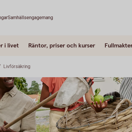
ngar
Samhällsengagemang
 i livet
Räntor, priser och kurser
Fullmakte
Livförsäkring