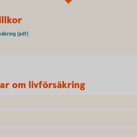
llkor
äkring (pdf)
var om livförsäkring