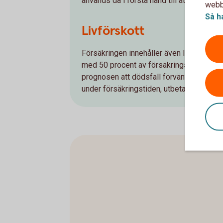
används då i första hand till att lösa lån e
webbp
Så h
Livförskott
Försäkringen innehåller även livförskott. 
med 50 procent av försäkrings­beloppet 
prognosen att dödsfall förväntas ske inom
under försäkringstiden, utbetalas restera