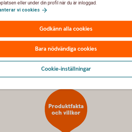
nligt avtal.
latsen eller under din profil när du är inloggad.
anterar vi
cookies
Godkänn alla cookies
Det kan ge dig rätt till en förskottsutbetalning
om du skulle få en sjukdom eller skada med
 ett år. Har livförskott utbetalats och du avlider
Bara nödvändiga cookies
nde 50 procent till förmånstagarna.
Cookie-inställningar
Produktfakta
och villkor