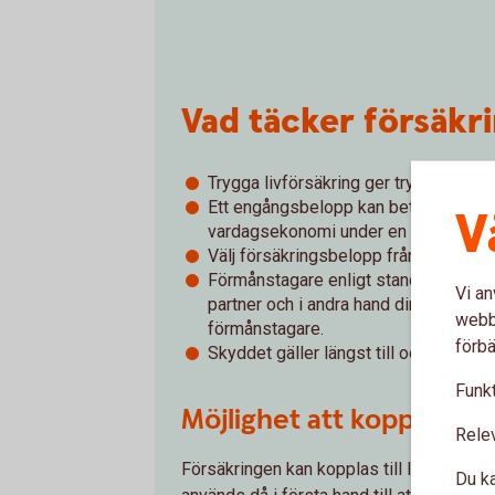
Vad täcker försäkr
Trygga livförsäkring ger trygghet för
Ett engångsbelopp kan betalas ut som
V
vardagsekonomi under en svår tid.
Välj försäkringsbelopp från 100 000 k
Förmånstagare enligt standard är i 
Vi an
partner och i andra hand dina barn ell
webbp
förmånstagare.
förbä
Skyddet gäller längst till och med den
Funkt
Möjlighet att koppla försä
Rele
Försäkringen kan kopplas till lån hos S
Du ka