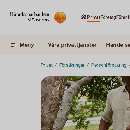
Privat
Företag
Föreni
Meny
Våra privattjänster
Händelser
Privat
Försäkringar
Personförsäkring