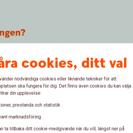
ingen?
 dina närmaste om du dör före 70 års ålder.
 hjälper familjen att klara boende och
åra cookies, ditt val
ronor upp till 5 000 000 kronor.
första hand make/maka/sambo/registrerad
vänder nödvändiga cookies eller liknande tekniker för att
er dödsbo. Du kan även välja att utse annan
latsen ska fungera för dig. Det finns även cookies du kan välj
ttrar din upplevelse:
 1:a i månaden som du fyller 70 år.
ioner, prestanda och statistik
kringen till lån
vant marknadsföring
wedbank eller sparbank. Försäkringsbeloppet
n ta tillbaka ditt cookie-medgivande när du vill, längst ner på