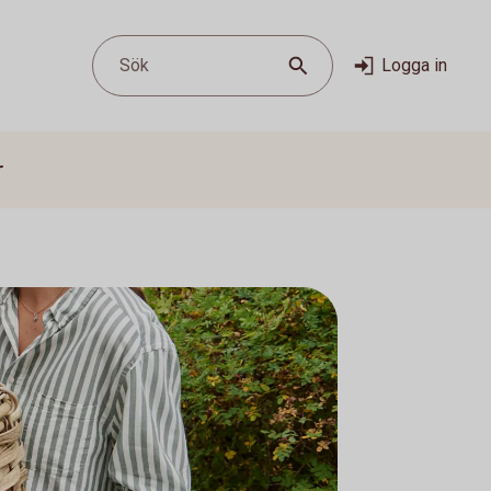
Sök
Logga in
r