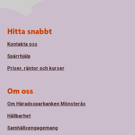
Sidfot
Hitta snabbt
Kontakta oss
Spärrhjälp
Priser, räntor och kurser
Om oss
Om Häradssparbanken Mönsterås
Hållbarhet
Samhällsengagemang