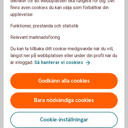
tekniker för att webbplatsen ska fungera för dig. Det
skydda
dig
mot
bedragarna.
finns även cookies du kan välja som förbättrar din
upplevelse:
Funktioner, prestanda och statistik
3 vanliga varningstecken på
Relevant marknadsföring
bedrägerier
Du kan ta tillbaka ditt cookie-medgivande när du vill,
längst ner på webbplatsen eller under din profil när du
är inloggad.
Så hanterar vi
cookies
Oväntad kontakt
Oväntade kontakter som ser ut att komma från
Godkänn alla cookies
välkända företag, myndigheter eller någon du
känner är ett vanligt försök att lura dig. Bedragare
använder falska avsändare för att skapa
Bara nödvändiga cookies
trovärdighet och övertyga dig.
Tips!
Agera aldrig snabbt, ta dig tid, tänk efter och
Cookie-inställningar
kontrollera avsändaren.