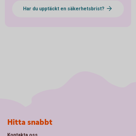
Har du upptäckt en säkerhetsbrist?
Sidfot
Hitta snabbt
Kontakta oss