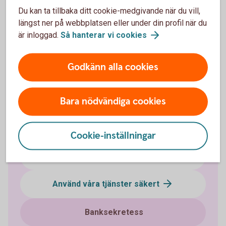
Du kan ta tillbaka ditt cookie-medgivande när du vill,
Bedrägeri och säkerhet
längst ner på webbplatsen eller under din profil när du
är inloggad.
Så hanterar vi
cookies
Bedrägerier
Godkänn alla cookies
Anmäl bedrägeri
Påverka din digitala säkerhet
Bara nödvändiga cookies
Identifiera dig
Cookie-inställningar
Spärrhjälp
Använd våra tjänster säkert
Banksekretess