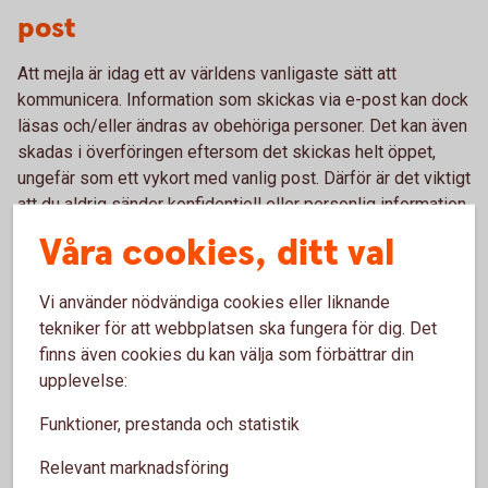
post
Att mejla är idag ett av världens vanligaste sätt att
kommunicera. Information som skickas via e-post kan dock
läsas och/eller ändras av obehöriga personer. Det kan även
skadas i överföringen eftersom det skickas helt öppet,
ungefär som ett vykort med vanlig post. Därför är det viktigt
att du aldrig sänder konfidentiell eller personlig information
till exempel kortnummer, kontonummer,
Våra cookies, ditt val
transaktionsuppdrag och liknande, skickas till oss via e-
post.
Vi använder nödvändiga cookies eller liknande
tekniker för att webbplatsen ska fungera för dig. Det
finns även cookies du kan välja som förbättrar din
upplevelse:
Risker med att kommunicera via e-post
Funktioner, prestanda och statistik
Relevant marknadsföring