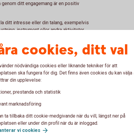
m genom ditt engagemang är en positiv
a ditt intresse eller din talang, exempelvis
rustning, instrument eller andra aktiviteter
ling.
åra cookies, ditt val
vänder nödvändiga cookies eller liknande tekniker för att
a du:
latsen ska fungera för dig. Det finns även cookies du kan välj
ttrar din upplevelse:
sterås verksamhetsområde, vilket omfattar
ioner, prestanda och statistik
muner.
od förebild inom ditt område.
vant marknadsföring
n ta tillbaka ditt cookie-medgivande när du vill, längst ner på
latsen eller under din profil när du är inloggad.
u först godkänna cookies för Funktioner, prestanda och statistik.
anterar vi cookies