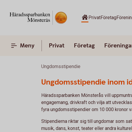
Privat
Företag
Förenin
Meny
Privat
Företag
Föreninga
Ungdomsstipendie
Ungdomsstipendie inom idr
Häradssparbanken Mönsterås vill uppmuntra
engagemang, drivkraft och vilja att utvecklas i
fyra ungdomsstipendier om 10 000 kronor var
Stipendierna riktar sig till ungdomar som sa
musik, dans, konst, teater eller andra kultur