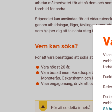
arbetar målmedvetet för att nå dem och so
förebild för andra.
Stipendiet kan användas för att vidareutveckl
genom utbildningar, läger, tävlingar, resor, ut
som hjälper dig att ta nästa steg i din utveck
V
Vem kan söka?
Vi an
För att vara berättigad att söka stipendiet sk
webbp
förbä
Vara högst 20 år.
Vara bosatt inom Häradssparbanken Mön
Funkt
Mönsterås, Oskarshamn och Kalmar kom
Visa engagemang, drivkraft och vara en g
Rele
Du ka
webbp
För att se detta innehåll behöver d
Så h