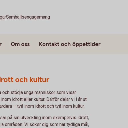
gar
Samhällsengagemang
r
Om oss
Kontakt och öppettider
ott och kultur
 och stödja unga människor som visar
nom idrott eller kultur. Därför delar vi i år ut
dera – två inom idrott och två inom kultur.
tsar på sin utveckling inom exempelvis idrott,
ella områden. Vi söker dig som har tydliga mål,