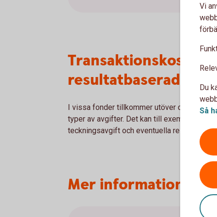
Vi an
webbp
förbä
Funkt
Transaktionskostnade
Rele
resultatbaserad avgi
Du ka
webbp
I vissa fonder tillkommer utöver den årliga a
Så h
typer av avgifter. Det kan till exempel gälla
teckningsavgift och eventuella resultatbase
Mer information