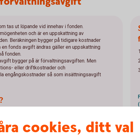
 förvaltningsavgift
om tas ut löpande vid innehav i fonden.
örmögenheten och är en uppskattning av
nden. Beräkningen bygger på tidigare kostnader
 en fonds avgift ändras gäller en uppskattning
på fonden.
vgift bygger på är förvaltningsavgiften. Men
ions- eller driftkostnader och
lla engångskostnader så som insättningsavgift
?
örvalta och administrera fonderna kallas för
åra cookies, ditt val
olika fonder beroende på vilka marknader som
e förvaltaren lägger ner på att administrera