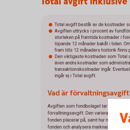
Total avgift inklusive
Total avgift består av de kostnader s
Avgiften uttrycks i procent av fondf
storleken på framtida kostnader i fo
löpande 12 månader bakåt i tiden. Om
fram tills 12 månaders historik finns 
Den viktigaste kostnaden som Total a
även andra kostnader som administrat
transaktionskostnader ingår. Eventue
ingår ej i Total avgift.
Vad är förvaltningsavgift
Avgiften som fondbolaget tar ut för att f
V
förvaltningsavgift. Den varierar mellan 
fonden placerar på, samt hur mycket arbet
fonden och analysera marknaden.