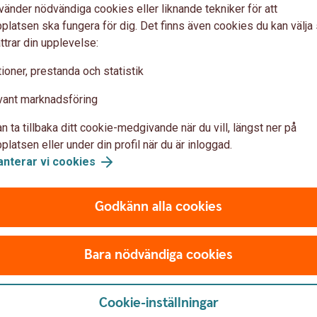
vänder nödvändiga cookies eller liknande tekniker för att
latsen ska fungera för dig. Det finns även cookies du kan välj
ttrar din upplevelse:
ioner, prestanda och statistik
r, teckningsavgift och
vant marknadsföring
ft
n ta tillbaka ditt cookie-medgivande när du vill, längst ner på
latsen eller under din profil när du är inloggad.
vgiften, inklusive förvaltningsavgiften, andra
anterar vi cookies
 transaktionskostnader/courtage,
rade avgifter.
Godkänn alla cookies
Bara nödvändiga cookies
Cookie-inställningar