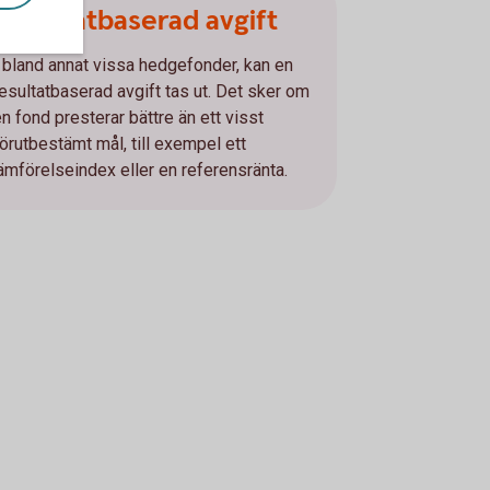
Resultatbaserad avgift
I bland annat vissa hedgefonder, kan en
resultatbaserad avgift tas ut. Det sker om
en fond presterar bättre än ett visst
förutbestämt mål, till exempel ett
jämförelseindex eller en referensränta.