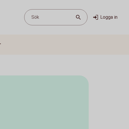
Sök
Logga in
r