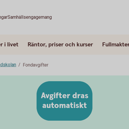
ngar
Samhällsengagemang
 i livet
Räntor, priser och kurser
Fullmakte
dskolan
Fondavgifter
Avgifter dras
automatiskt