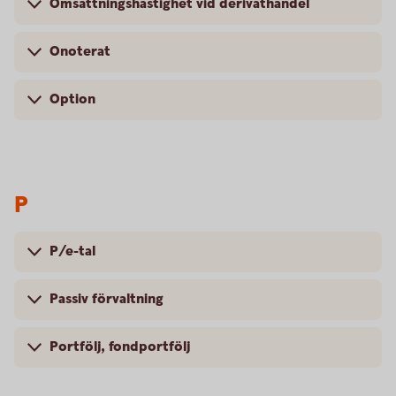
Omsättningshastighet vid derivathandel
Onoterat
Option
P
P/e-tal
Passiv förvaltning
Portfölj, fondportfölj