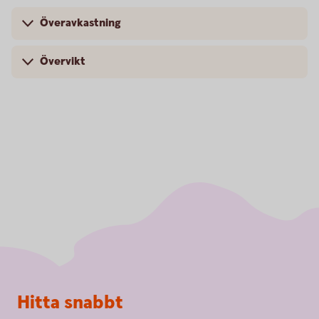
Överavkastning
Övervikt
Sidfot
Hitta snabbt