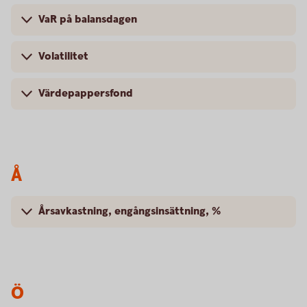
VaR på balansdagen
Volatilitet
Värdepappersfond
Å
Årsavkastning, engångsinsättning, %
Ö