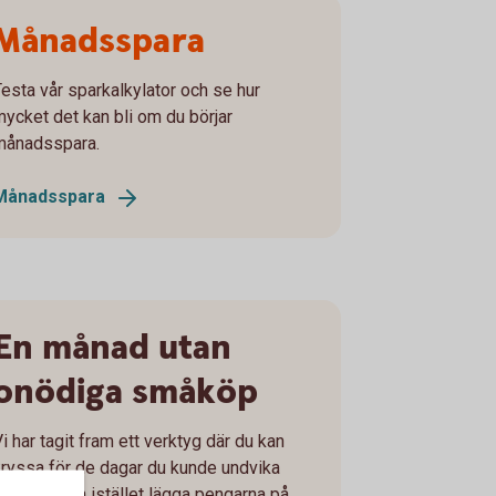
Månadsspara
Testa vår sparkalkylator och se hur
mycket det kan bli om du börjar
månadsspara.
Månadsspara
En månad utan
onödiga småköp
i har tagit fram ett verktyg där du kan
kryssa för de dagar du kunde undvika
småköp och istället lägga pengarna på