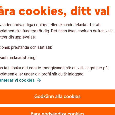
åra cookies, ditt val
du svara nej. Det är inte bara olagligt, det innebär
f
tigheter du ska ha som anställd. Du jobbar dessutom
vänder nödvändiga cookies eller liknande tekniker för att
 jobbet som merit.
latsen ska fungera för dig. Det finns även cookies du kan välj
å betalar du oftast inte lika mycket skatt som om du
ttrar din upplevelse:
t du kan tjäna ganska mycket utan att behöva skatta
ioner, prestanda och statistik
 kan du “jämka”, kolla in Skatteverket för info om
vant marknadsföring
 anställningsbevis
n ta tillbaka ditt cookie-medgivande när du vill, längst ner på
ation om anställningen stå, vilken sorts anställning
latsen eller under din profil när du är inloggad.
som ingår i uppgiften, hur mycket lön du har och så
anterar vi
cookies
för att det inte ska bli missförstånd senare och det
n att se att ni är överens. Det ska du få senast en
Godkänn alla cookies
 anställning är längre än 3 veckor.
Bara nödvändiga cookies