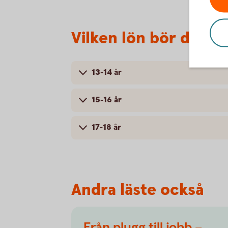
Vilken lön bör du ha 
13-14 år
15-16 år
17-18 år
Andra läste också
Från plugg till jobb –