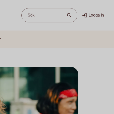
Sök
Logga in
r