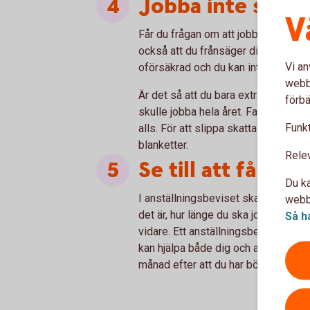
Jobba inte svart
V
Får du frågan om att jobba svart ska 
också att du frånsäger dig alla rät
Vi an
oförsäkrad och du kan inte använda
webbp
Är det så att du bara extrajobbar, d
förbä
skulle jobba hela året. Faktum är at
Funkt
alls. För att slippa skatta så mycket
blanketter.
Rele
Se till att få ett
Du ka
I anställningsbeviset ska all inform
webbp
det är, hur länge du ska jobba, vad 
Så h
vidare. Ett anställningsbevis finns 
kan hjälpa både dig och arbetsgivare
månad efter att du har börjat, om din