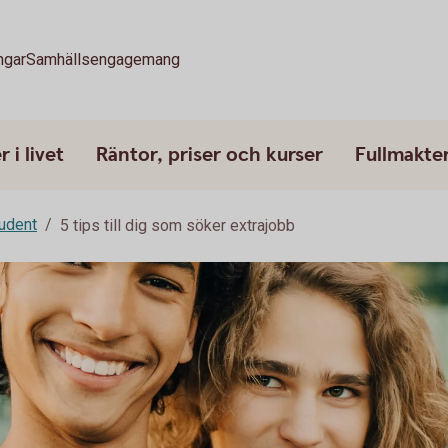
ngar
Samhällsengagemang
 i livet
Räntor, priser och kurser
Fullmakte
udent
5 tips till dig som söker extrajobb