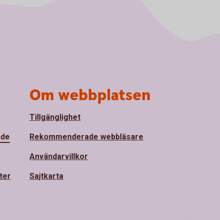
Om webbplatsen
Tillgänglighet
nde
Rekommenderade webbläsare
Användarvillkor
ter
Sajtkarta