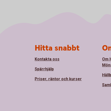
Sidfot
Hitta snabbt
Om
Kontakta oss
Om 
Mön
Spärrhjälp
Håll
Priser, räntor och kurser
Sam