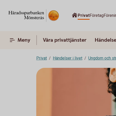
Privat
Företag
Föreni
Meny
Våra privattjänster
Händelser
Privat
Händelser i livet
Ungdom och st