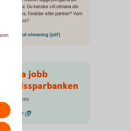
ditt sparande. Du kanske vill utmana din
bästa kompis, förälder eller partner? Vem
år flest kryss?
No Spend-utmaning (pdf)
a som
Lediga jobb
Häradssparbanken
Jobba hos oss.
Lediga
jobb