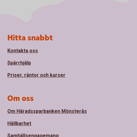
Sidfot
Hitta snabbt
Kontakta oss
Spärrhjälp
Priser, räntor och kurser
Om oss
Om Häradssparbanken Mönsterås
Hållbarhet
Samhällsengagemang