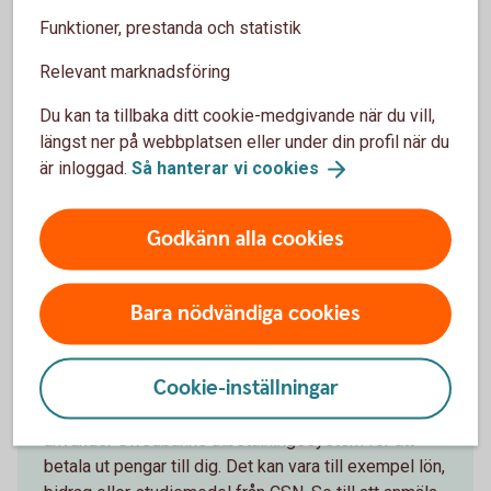
En budget ger koll
Funktioner, prestanda och statistik
Relevant marknadsföring
Skriv upp hur mycket du får in, inkomsterna, och
jämför med dina tänkta utgifter kommande månad,
Du kan ta tillbaka ditt cookie-medgivande när du vill,
och räkna ihop summan. Nu har du gjort en budget.
längst ner på webbplatsen eller under din profil när du
är inloggad.
Så hanterar vi
cookies
Ta hjälp av vårt
budgetverktyg
Godkänn alla cookies
Bara nödvändiga cookies
Anmäl konto till vårt
kontoregister
Cookie-inställningar
Många arbetsgivare, myndigheter och kommuner
använder Swedbanks utbetalningssystem för att
betala ut pengar till dig. Det kan vara till exempel lön,