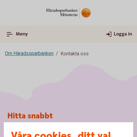
Meny
Logga in
Om Häradssparbanken
Kontakta oss
Sidfot
Hitta snabbt
Kontakta oss
Våra cookies, ditt val