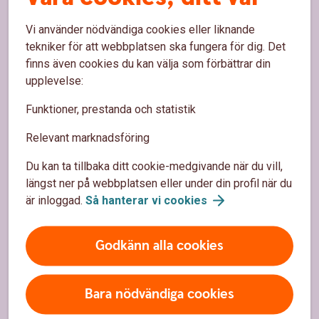
Spärrhjälp
Vi använder nödvändiga cookies eller liknande
Priser, räntor och kurser
tekniker för att webbplatsen ska fungera för dig. Det
finns även cookies du kan välja som förbättrar din
upplevelse:
Om oss
Funktioner, prestanda och statistik
Om Häradssparbanken Mönsterås
Relevant marknadsföring
Hållbarhet
Du kan ta tillbaka ditt cookie-medgivande när du vill,
Samhällsengagemang
längst ner på webbplatsen eller under din profil när du
är inloggad.
Så hanterar vi
cookies
Säkerhet och integritet
Godkänn alla cookies
Ta tillbaka cookie-medgivande
Så hanterar vi cookies
Bara nödvändiga cookies