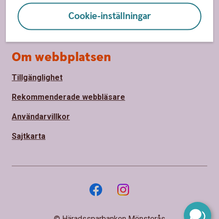
Behandling av personuppgifter
Cookie-inställningar
Bedrägeri och säkerhet
Om webbplatsen
Tillgänglighet
Rekommenderade webbläsare
Användarvillkor
Sajtkarta
© Häradssparbanken Mönsterås