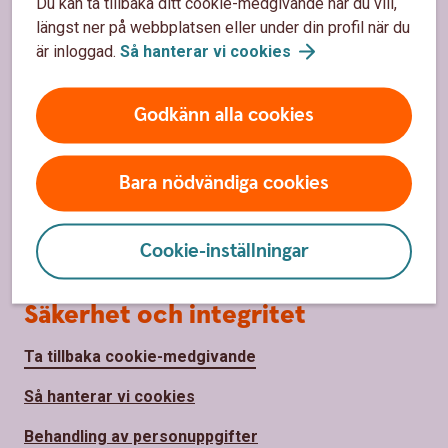
Spärrhjälp
Du kan ta tillbaka ditt cookie-medgivande när du vill,
längst ner på webbplatsen eller under din profil när du
Priser, räntor och kurser
är inloggad.
Så hanterar vi
cookies
Om oss
Godkänn alla cookies
Om Häradssparbanken Mönsterås
Bara nödvändiga cookies
Hållbarhet
Samhällsengagemang
Cookie-inställningar
Säkerhet och integritet
Ta tillbaka cookie-medgivande
Så hanterar vi cookies
Behandling av personuppgifter