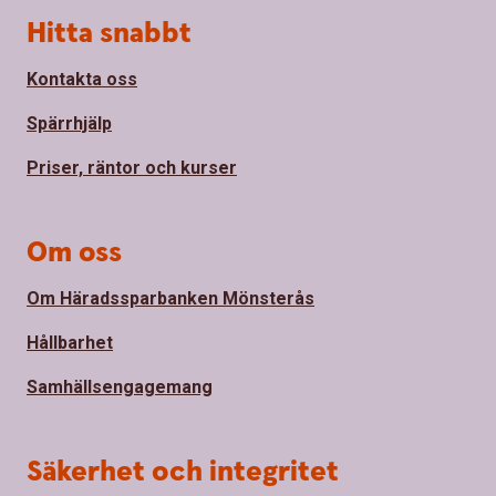
Sidfot
Hitta snabbt
Kontakta oss
Spärrhjälp
Priser, räntor och kurser
Om oss
Om Häradssparbanken Mönsterås
Hållbarhet
Samhällsengagemang
Säkerhet och integritet