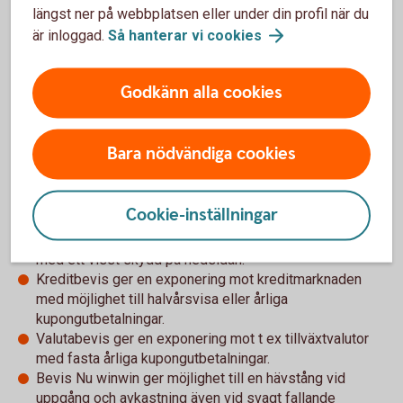
längst ner på webbplatsen eller under din profil när du
Fördelar med Bevis Nu
är inloggad.
Så hanterar vi
cookies
Bevis Nu kan konstrueras på en rad olika vis och erbjuder
Godkänn alla cookies
egenskaper som kan vara attraktiva som ett komplement i
placeringsportföljen. Här är några exempel:
Bara nödvändiga cookies
Bevis Nu med kupong ger möjlighet till avkastning även
vid sidledes och svagt sjunkande marknad, ofta i
kombination med ett visst skydd på nedsidan.
Cookie-inställningar
Bevis Nu med hävstång ger möjlighet till högre
avkastning vid marknadsuppgång, ofta i kombination
med ett visst skydd på nedsidan.
Kreditbevis ger en exponering mot kreditmarknaden
med möjlighet till halvårsvisa eller årliga
kupongutbetalningar.
Valutabevis ger en exponering mot t ex tillväxtvalutor
med fasta årliga kupongutbetalningar.
Bevis Nu winwin ger möjlighet till en hävstång vid
uppgång och avkastning även vid svagt fallande