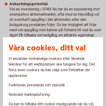
Avkastningspotential
Vid en investering i SPAX Nu har du en exponering mot
exempelvis aktiemarknaden, ofta med en hävstång vid
en eventuell uppgång i det aktieindex eller den
bolagskorg produkten följer. Du har möjlighet att följa
med vid uppgång men känner på förhand till vad du som
lägst får tillbaka vid nedgång, en attraktiv egenskap
som kan sänka risken i aktieportföljen och öka
Våra cookies, ditt val
potentialen i ränteportföljen.
Vid försäljning
Säljs en SPAX Nu som följer en underliggande marknad
Vi använder nödvändiga cookies eller liknande
som sjunkit kraftigt så har fallet ändå till viss del
tekniker för att webbplatsen ska fungera för dig. Det
dämpats tack vare produktens konstruktion.
finns även cookies du kan välja som förbättrar din
Hållbara SPAX Nu
upplevelse:
Hållbara SPAX Nu ger investerare möjlighet att följa
hållbara underliggande marknader. I urvalet av
Funktioner, prestanda och statistik
underliggande marknad har extra hänsyn tagits till bland
annat etik, miljö och bolagsstyrning och bolag som inte
Relevant marknadsföring
lever upp till Swedbanks krav på en hållbar investering
har valts bort.
Du kan ta tillbaka ditt cookie-medgivande när du vill,