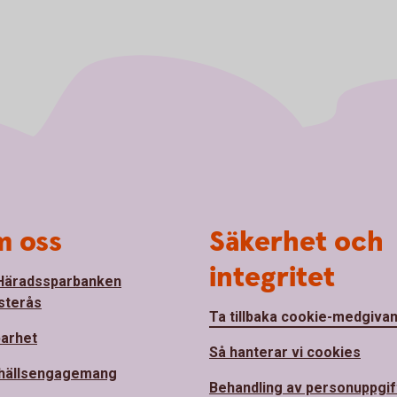
 oss
Säkerhet och
integritet
Häradssparbanken
sterås
Ta tillbaka cookie-medgiva
barhet
Så hanterar vi cookies
hällsengagemang
Behandling av personuppgif