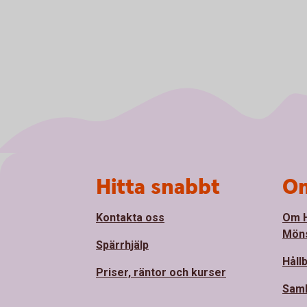
Sidfot
Hitta snabbt
Om
Kontakta oss
Om 
Mön
Spärrhjälp
Håll
Priser, räntor och kurser
Sam