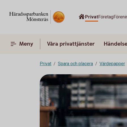
Privat
Företag
Föreni
Meny
Våra privattjänster
Händelser
Privat
Spara och placera
Värdepapper