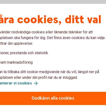
arknad med fallande kurser genom att låna
åra cookies, ditt val
och sedan köpa tillbaka aktierna till en lägre
vänder nödvändiga cookies eller liknande tekniker för att
latsen ska fungera för dig. Det finns även cookies du kan välj
ttrar din upplevelse:
ioner, prestanda och statistik
vant marknadsföring
n ta tillbaka ditt cookie-medgivande när du vill, längst ner på
latsen eller under din profil när du är inloggad.
anterar vi cookies
ån
onsrapportering
Godkänn alla cookies