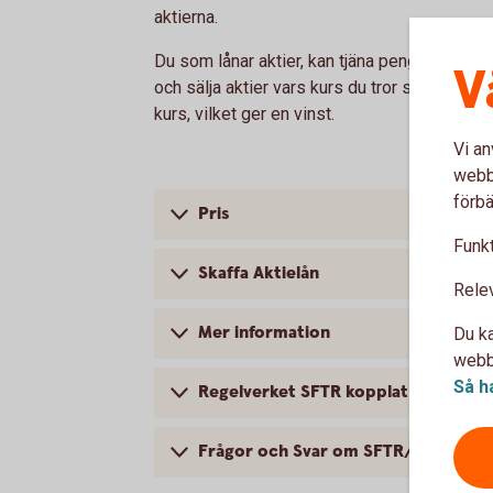
aktierna.
Du som lånar aktier, kan tjäna pengar i en m
V
och sälja aktier vars kurs du tror ska gå ned 
kurs, vilket ger en vinst.
Vi an
webbp
förbä
Pris
Funkt
Skaffa Aktielån
Rele
Mer information
Du ka
webbp
Så h
Regelverket SFTR kopplat till Aktiel
Frågor och Svar om SFTR/Transakti