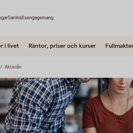
ngar
Samhällsengagemang
 i livet
Räntor, priser och kurser
Fullmakte
Aktielån