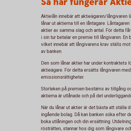
Så här fungerar Akti
Aktielån innebär att aktieägaren/långivaren lån
lånar ut aktierna till en låntagare. Låntagaren 
aktier av samma slag och antal. För detta få
i sin tur betalar en premie till långivaren. En
vilket innebär att långivarens krav ställs m
av banken.
Den som lånar aktier har under kontraktets l
aktieägare. För detta ersätts långivaren me
emissionsrättigheter.
Storleken på premien bestäms av tillgång oc
aktierna är utlånade och på det underliggand
När du lånar ut aktier är det bästa att ställa d
ingående bolag. Då kan banken söka efter d
boka utlåningen och din ersättning. Utdelning
rösträtten, stannar hos dig som långivare och