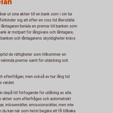
elån
ar ut sina aktier till en bank som i sin tur
förbinder sig att efter en viss tid återställa
r låntagaren betala en premie till banken som
 bank är motpart för långivare och låntagare,
ot banken och låntagarens skyldigheter krävs
öptid de rättigheter som tillkommer en
d nämnda premie samt för utdelning och
h efterfrågan, men också av hur lång tid
e värdet.
in depå till förfogande för utlåning av alla
e aktier som efterfrågas och automatiskt
ar, inlösenrätter, emissionsrätter, men inte
 du kan när som helst begära att få tillbaka