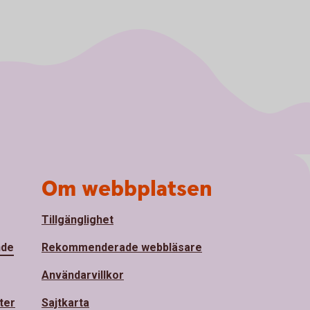
Om webbplatsen
Tillgänglighet
nde
Rekommenderade webbläsare
Användarvillkor
ter
Sajtkarta