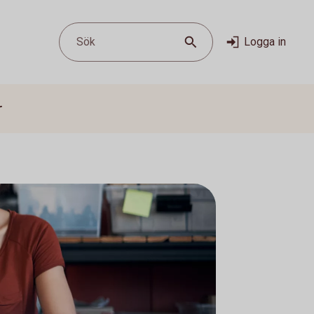
Sök
Logga in
r