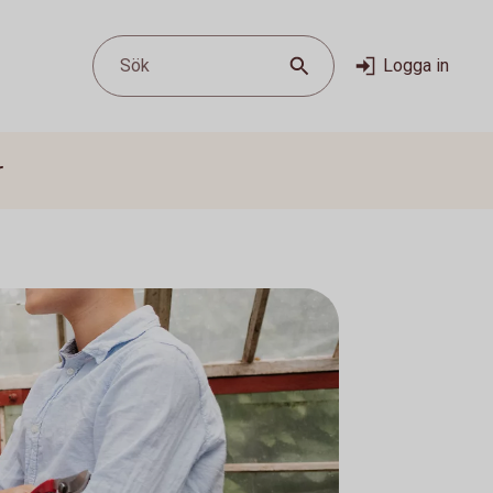
Sök
Logga in
r