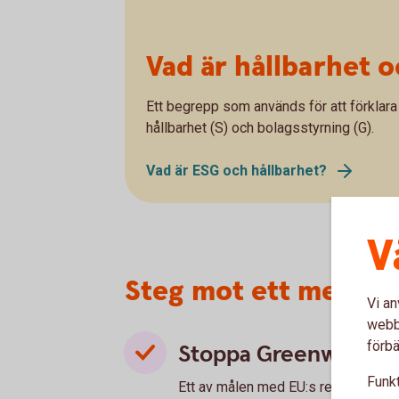
Vad är hållbarhet 
Ett begrepp som används för att förklara h
hållbarhet (S) och bolagsstyrning (G).
Vad är ESG och hållbarhet?
V
Steg mot ett mer hål
Vi an
webbp
förbä
Stoppa Greenwashin
Funkt
Ett av målen med EU:s regler är att