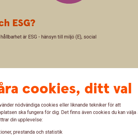
och ESG?
ållbarhet är ESG - hänsyn till miljö (E), social
åra cookies, ditt val
lbart sparande
vänder nödvändiga cookies eller liknande tekniker för att
latsen ska fungera för dig. Det finns även cookies du kan välj
ttrar din upplevelse:
g
ioner, prestanda och statistik
 minska risken för greenwashing.