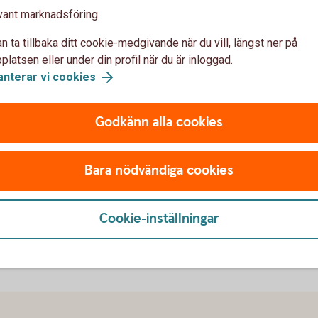
vant marknadsföring
n ta tillbaka ditt cookie-medgivande när du vill, längst ner på
latsen eller under din profil när du är inloggad.
er att ge dig fler hållbara fonder att välja på. Läs
anterar vi cookies
het i vår hållbarhetsanalys av fonder.
Godkänn alla cookies
för dig att påverka
Bara nödvändiga cookies
 jobba för bättre förutsättningar runt vår planet.
Cookie-inställningar