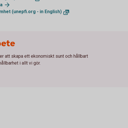
ma
het (unepfi.org - in English)
bete
ler att skapa ett ekonomiskt sunt och hållbart
llbarhet i allt vi gör.