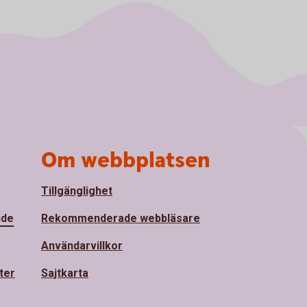
Om webbplatsen
Tillgänglighet
nde
Rekommenderade webbläsare
Användarvillkor
ter
Sajtkarta