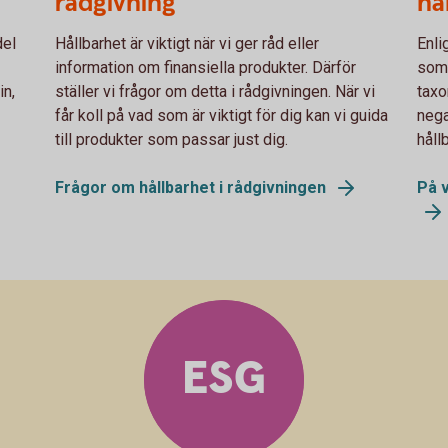
rådgivning
hå
del
Hållbarhet är viktigt när vi ger råd eller
Enli
information om finansiella produkter. Därför
som 
in,
ställer vi frågor om detta i rådgivningen. När vi
taxo
får koll på vad som är viktigt för dig kan vi guida
nega
till produkter som passar just dig.
håll
Frågor om hållbarhet i rådgivningen
På v
ESG