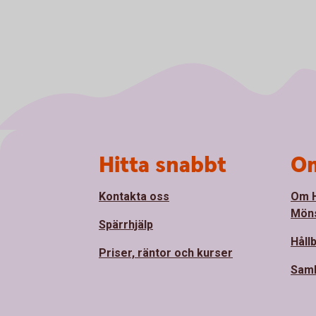
Sidfot
Hitta snabbt
Om
Kontakta oss
Om 
Mön
Spärrhjälp
Håll
Priser, räntor och kurser
Sam