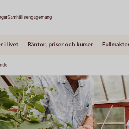
ngar
Samhällsengagemang
 i livet
Räntor, priser och kurser
Fullmakte
ande