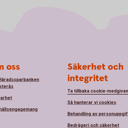
 oss
Säkerhet och
integritet
Häradssparbanken
sterås
Ta tillbaka cookie-medgiva
barhet
Så hanterar vi cookies
hällsengagemang
Behandling av personuppgif
Bedrägeri och säkerhet