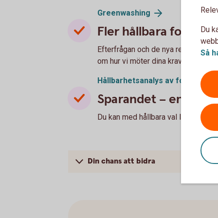
Rele
Greenwashing
Fler hållbara fonder
Du ka
webbp
Efterfrågan och de nya reglerna komm
Så h
om hur vi möter dina krav på hållbar
Hållbarhetsanalys av fonder
Sparandet – en chans 
Du kan med hållbara val låta pengarna
Din chans att bidra