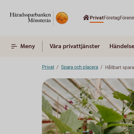
Privat
Företag
Föreni
Meny
Våra privattjänster
Händelser
Privat
Spara och placera
Hållbart spar