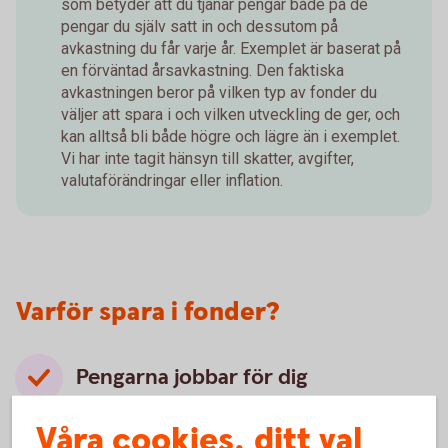
som betyder att du tjänar pengar både på de
pengar du själv satt in och dessutom på
avkastning du får varje år. Exemplet är baserat på
en förväntad årsavkastning. Den faktiska
avkastningen beror på vilken typ av fonder du
väljer att spara i och vilken utveckling de ger, och
kan alltså bli både högre och lägre än i exemplet.
Vi har inte tagit hänsyn till skatter, avgifter,
valutaförändringar eller inflation.
Varför spara i fonder?
Pengarna jobbar för dig
När du investerar i fonder ger du pengarna en
Våra cookies, ditt val
chans att växa. Med tiden växer pengarna snabbare