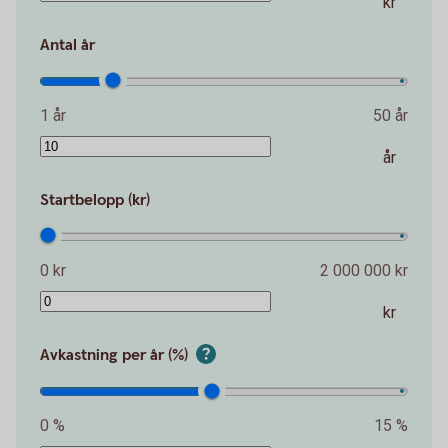
kr
Antal år
1 år
50 år
år
Startbelopp (kr)
0 kr
2 000 000 kr
kr
Avkastning per år (%)
0 %
15 %