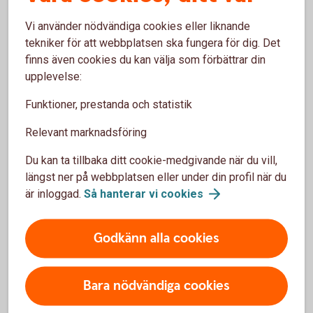
och snabbare tack vare ränta på ränta-effekten. Du
får alltså avkastning på din avkastning.
Vi använder nödvändiga cookies eller liknande
Ränta på ränta – vad är
det?
tekniker för att webbplatsen ska fungera för dig. Det
finns även cookies du kan välja som förbättrar din
Du sprider risken
upplevelse:
När aktierna i fonden ökar eller minskar i värde, så
Funktioner, prestanda och statistik
sker samma sak även för värdet av fonden. Men i
och med att en fond placerar i många olika aktier
Relevant marknadsföring
så sprids risken.
Du kan ta tillbaka ditt cookie-medgivande när du vill,
Det är enkelt
längst ner på webbplatsen eller under din profil när du
Det är enkelt att börja spara i fonder och kräver
är inloggad.
Så hanterar vi
cookies
inga stora summor – minsta belopp är 100 kronor.
Godkänn alla cookies
Börja spara i fonder
Bara nödvändiga cookies