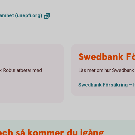
ksamhet
(unepfi.org)
Swedbank Fö
k Robur arbetar med
Läs mer om hur Swedbank F
Swedbank Försäkring –
och så kommer du igång