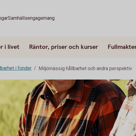
ngar
Samhällsengagemang
 i livet
Räntor, priser och kurser
Fullmakte
lbarhet i fonder
Miljömässig hållbarhet och andra perspektiv