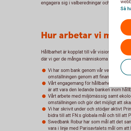
webbp
engagera sig i valberedningar och rösta på
Så h
Hur arbetar vi med h
Hållbarhet är kopplat till vår vision – ett s
där vi ger de många människorna och företag
Vi har som bank genom vår verksamhet sto
omställningen genom att finansiera olika 
Vårt engagemang för hållbarhet är grund
är att vara den ledande banken inom hållb
Vårt arbete med miljömässig samt ekolog
omställningen och gör det möjligt att ska
Vi har skrivit under och stödjer aktivt Pr
bidra till att FN:s globala mål och till at
Swedbank Robur har som mål att det sam
vara i linje med Parisavtalets mål om att