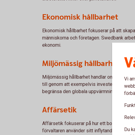
Ekonomisk hållbarhet
Ekonomisk hållbarhet fokuserar på att skapa
människorna och företagen. Swedbank arbetar
ekonomi.
V
Miljömässig hållbarhet
Miljömässig hållbarhet handlar om att hushå
Vi an
till genom att exempelvis investera i i bolag 
webbp
begränsa den globala uppvärmningen.
förbä
Funkt
Affärsetik
Rele
Affärsetik fokuserar på hur ett bolag ska st
Du ka
förvaltaren använder sitt inflytande för att 