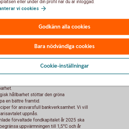
latsen eller under din profil när du är inloggad.
 bolagsstämmor.
anterar vi
cookies
Godkänn alla cookies
ållbarhet?
Bara nödvändiga cookies
amhälle som är ekonomiskt sunt och hållbart
en möjlighet att skapa en bättre framtid.
Cookie-inställningar
r möjlighet att bidra till den nödvändiga
satsningar.
läggande för vår verksamhet och vår ambition
arhet.
isk hållbarhet stöttar den gröna
pa en bättre framtid.
inciper för ansvarsfull bankverksamhet. Vi vill
t Parisavtalet uppnås.
lade förvaltade fondkapitalet år 2025 ska
 begränsa uppvärmningen till 1,5°C och år