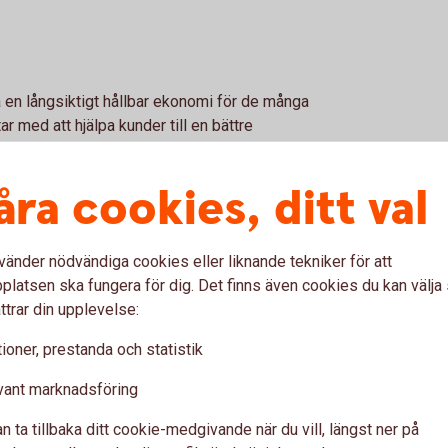
 en långsiktigt hållbar ekonomi för de många
 med att hjälpa kunder till en bättre
åra cookies, ditt val
lla med planetens resurser. Det kan du bidra
vänder nödvändiga cookies eller liknande tekniker för att
som tar hänsyn till Parisavtalet för att
latsen ska fungera för dig. Det finns även cookies du kan välj
ttrar din upplevelse:
ioner, prestanda och statistik
vant marknadsföring
yras och ledas. Man kan investera i fonder där
n ta tillbaka ditt cookie-medgivande när du vill, längst ner på
driva förändring genom att exempelvis