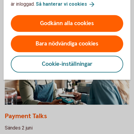
är inloggad.
Så hanterar vi
cookies
Sändes 15 juni
Godkänn alla cookies
Ta del av webbinariet Ekonomiska läget i
efterhand
Bara nödvändiga cookies
Cookie-inställningar
1300384621
Payment Talks
Sändes 2 juni