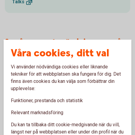
Talks
Se våra senaste sändningar av våra
Våra cookies, ditt val
webbinarier
Vi använder nödvändiga cookies eller liknande
tekniker för att webbplatsen ska fungera för dig. Det
finns även cookies du kan välja som förbättrar din
upplevelse:
Funktioner, prestanda och statistik
Relevant marknadsföring
Du kan ta tillbaka ditt cookie-medgivande när du vill,
Oakleaves 0544
Ekonomiska läget - vecka 25
längst ner på webbplatsen eller under din profil när du