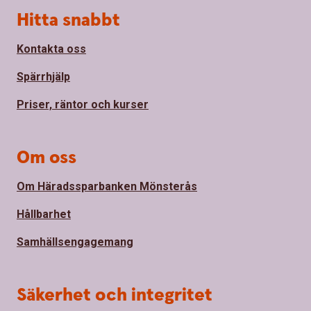
Sidfot
Hitta snabbt
Kontakta oss
Spärrhjälp
Priser, räntor och kurser
Om oss
Om Häradssparbanken Mönsterås
Hållbarhet
Samhällsengagemang
Säkerhet och integritet