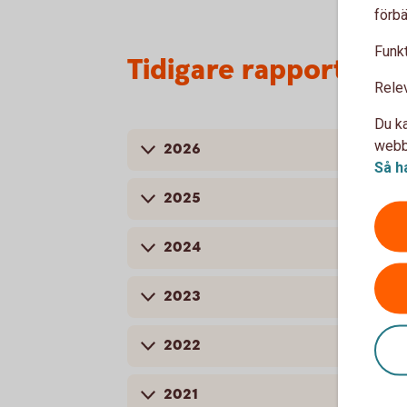
förbä
Funkt
Tidigare rapporter
Rele
Du ka
webbp
2026
Så h
2025
2024
2023
2022
2021