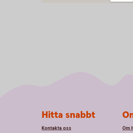
Sidfot
Hitta snabbt
Om
Kontakta oss
Om 