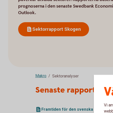
prognoserna i den senaste Swedbank Econom
Outlook.
Sektorrapport Skogen
Makro
Sektoranalyser
V
Senaste rapporten
Vi an
Framtiden för den svenska skogen (p
webbp