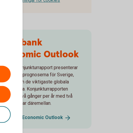
Inställningar för cookies
Swedbank
Economic Outlook
Bankens konjunkturrapport presenterar
de senaste prognoserna för Sverige,
Baltikum och de viktigaste globala
ekonomierna. Konjunkturrapporten
utkommer två gånger per år med två
uppdateringar däremellan.
Swedbank Economic
Outlook