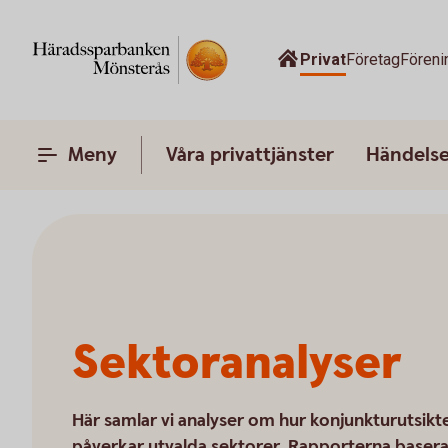
Privat
Företag
Föreni
Meny
Våra privattjänster
Händelser
Sektoranalyser
Här samlar vi analyser om hur konjunkturutsikt
påverkar utvalda sektorer. Rapporterna basera