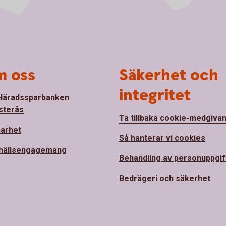
 oss
Säkerhet och
integritet
Häradssparbanken
sterås
Ta tillbaka cookie-medgiva
barhet
Så hanterar vi cookies
hällsengagemang
Behandling av personuppgif
Bedrägeri och säkerhet