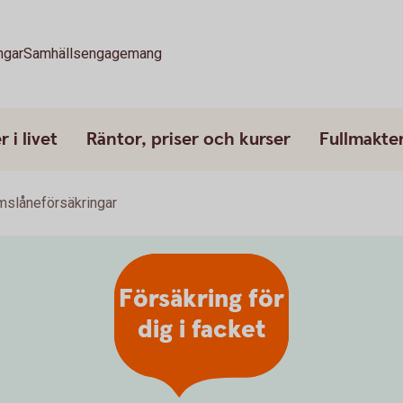
ngar
Samhällsengagemang
 i livet
Räntor, priser och kurser
Fullmakte
slåneförsäkringar
Försäkring för
dig i facket