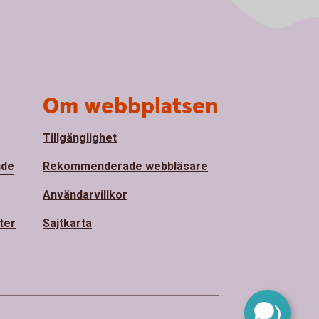
Om webbplatsen
Tillgänglighet
nde
Rekommenderade webbläsare
Användarvillkor
ter
Sajtkarta