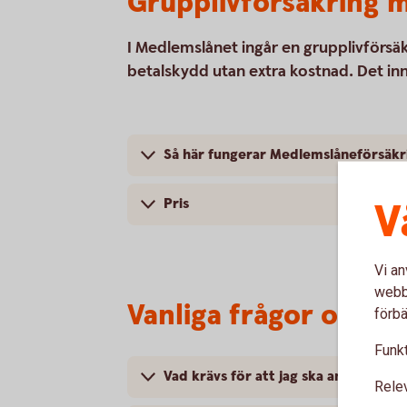
Grupplivförsäkring 
I Medlemslånet ingår en grupplivförsä
betalskydd utan extra kostnad. Det inn
Så här fungerar Medlemslåneförsäkr
V
Pris
Vi an
webbp
Vanliga frågor och s
förbä
Funkt
Vad krävs för att jag ska anslutas til
Rele