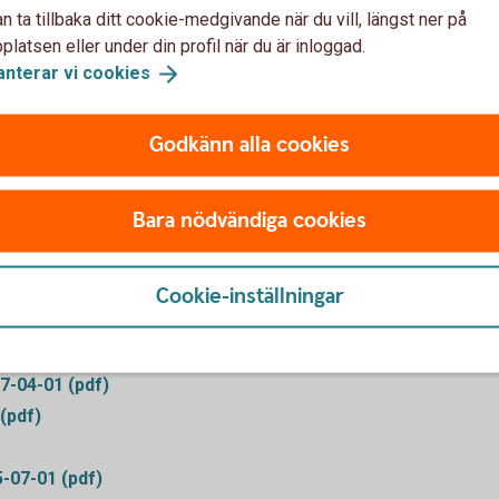
n ta tillbaka ditt cookie-medgivande när du vill, längst ner på
latsen eller under din profil när du är inloggad.
anterar vi
cookies
Godkänn alla cookies
Blanketter
Bara nödvändiga cookies
f)
Ångerblankett Betalskyd
Cookie-inställningar
f)
1-02-01 (pdf)
7-04-01 (pdf)
(pdf)
5-07-01 (pdf)