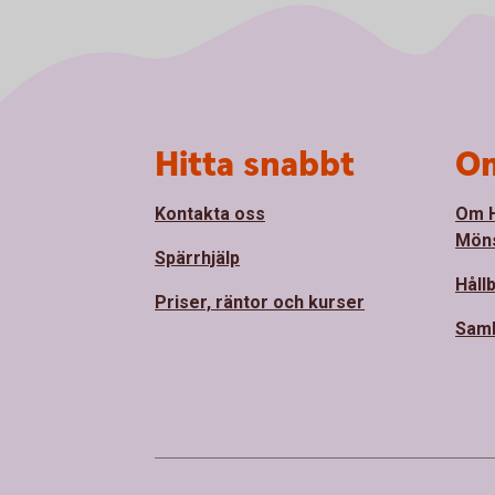
Sidfot
Hitta snabbt
Om
Kontakta oss
Om 
Mön
Spärrhjälp
Håll
Priser, räntor och kurser
Sam