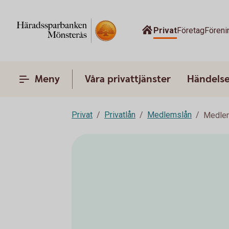
Privat
Företag
Föreni
Meny
Våra privattjänster
Händelser
Privat
Privatlån
Medlemslån
Medlem