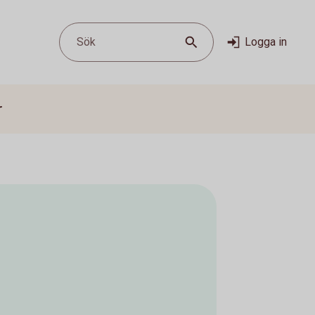
Sök
Logga in
r