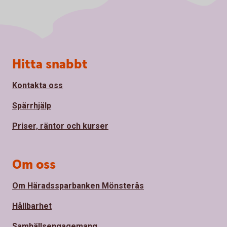
Sidfot
Hitta snabbt
Kontakta oss
Spärrhjälp
Priser, räntor och kurser
Om oss
Om Häradssparbanken Mönsterås
Hållbarhet
Samhällsengagemang