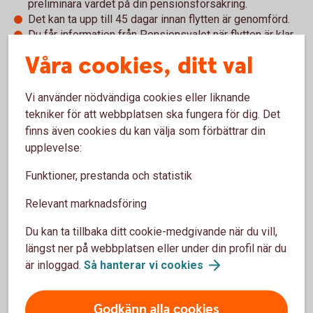
preliminära värdet på din pensionsförsäkring.
Det kan ta upp till 45 dagar innan flytten är genomförd.
Du får information från Pensionsvalet när flytten är klar.
Våra cookies, ditt val
Utan e-legitimation
Vi använder nödvändiga cookies eller liknande
Du som inte har e-legitimation kan för närvarande inte
tekniker för att webbplatsen ska fungera för dig. Det
flytta intjänat pensionskapital eller göra omval för nya
finns även cookies du kan välja som förbättrar din
premier.
upplevelse:
Undantag:
Utlandsboende och personer med skyddad
identitet kontaktar Pensionsvalet för hjälp med flytt av
Funktioner, prestanda och statistik
befintligt kapital.
Relevant marknadsföring
Häradssparbankens erbjudande
Du kan ta tillbaka ditt cookie-medgivande när du vill,
längst ner på webbplatsen eller under din profil när du
Swedbanks entrélösning inom KAP-KL och AKAP-KR
är inloggad.
Så hanterar vi
cookies
(pdf)
Godkänn alla cookies