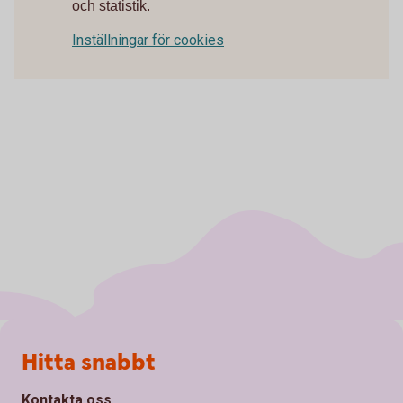
och statistik.
Inställningar för cookies
Sidfot
Hitta snabbt
Kontakta oss