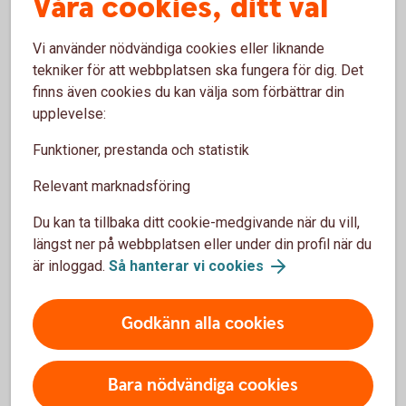
Våra cookies, ditt val
kostnadsfritt
Vi använder nödvändiga cookies eller liknande
tekniker för att webbplatsen ska fungera för dig. Det
finns även cookies du kan välja som förbättrar din
upplevelse:
Vill du hellre välja egna
Funktioner, prestanda och statistik
fonder?
Relevant marknadsföring
Vi har ett av marknadens bredaste placeringsutbud
Du kan ta tillbaka ditt cookie-medgivande när du vill,
av fonder. Detta gör att du hitta alternativ som
längst ner på webbplatsen eller under din profil när du
passar just dina behov. Självklart kan du när som
är inloggad.
Så hanterar vi cookies
helst – kostnadsfritt - byta till andra fonder. Du kan
även se hur mycket din arbetsgivare har betalat in,
utvecklingen på ditt sparande och ändra
Godkänn alla cookies
köpfördelningen för framtida insättningar.
Bara nödvändiga cookies
Internetbanken eller vår app