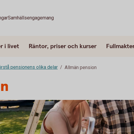
ngar
Samhällsengagemang
 i livet
Räntor, priser och kurser
Fullmakte
rstå pensionens olika delar
Allmän pension
on