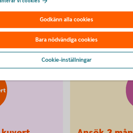
anterar vi
cookies
Godkänn alla cookies
nsökan om utbetalning
Bara nödvändiga cookies
Cookie-inställningar
rt
 kuvert
Ansök 3 mån