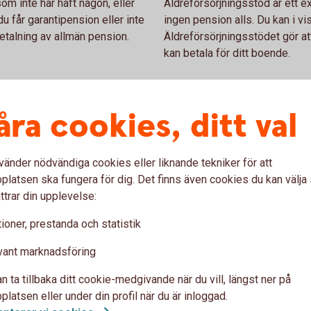
om inte har haft någon, eller
Äldreförsörjningsstöd är ett ex
du får garantipension eller inte
ingen pension alls. Du kan i vis
etalning av allmän pension.
Äldreförsörjningsstödet gör at
kan betala för ditt boende.
Äldreförsörjningsstöd och
åra cookies, ditt val
r dig som är född 1937–1953
vänder nödvändiga cookies eller liknande tekniker för att
latsen ska fungera för dig. Det finns även cookies du kan välj
ttrar din upplevelse:
ioner, prestanda och statistik
n allmänna pension av
emet. Tilläggspension är,
vant marknadsföring
ad pension. Hur hög den blir
änat in under ditt arbetsliv.
n ta tillbaka ditt cookie-medgivande när du vill, längst ner på
 av din allmänna pension.
latsen eller under din profil när du är inloggad.