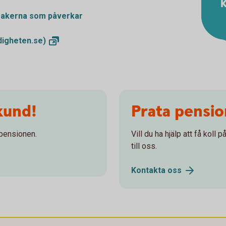
K
 sakerna som påverkar
igheten.se)
kund!
Prata pensi
 pensionen.
Vill du ha hjälp att få koll
till oss.
Kontakta
oss