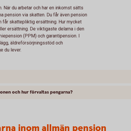
. När du arbetar och har en inkomst sätts
änna pension via skatten. Du får även pension
h får skattepliktig ersättning. Hur mycket
ler ersättning. De viktigaste delarna i den
miepension (PPM) och garantipension. I
lägg, äldreförsörjningsstöd och
e du lever.
ionen och hur förvaltas pengarna?
larna inom allmän pension