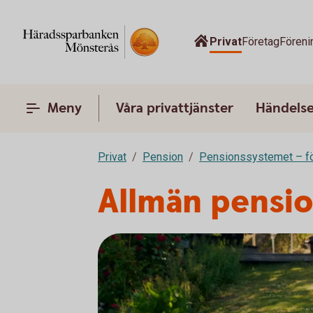
Privat
Företag
Föreni
Meny
Våra privattjänster
Händelser
Privat
Pension
Pensionssystemet – fö
Allmän pensi