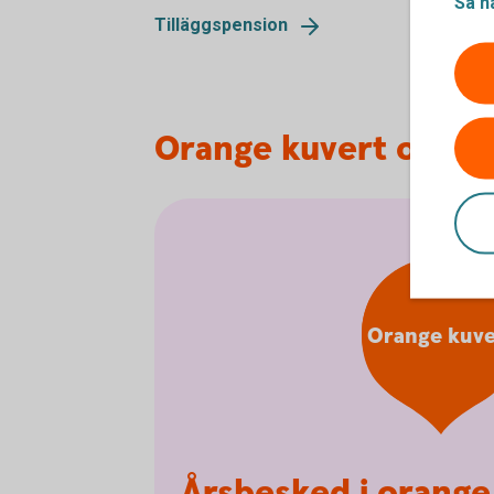
Så h
Tilläggspension
Orange kuvert och a
Orange kuve
Årsbesked i orange