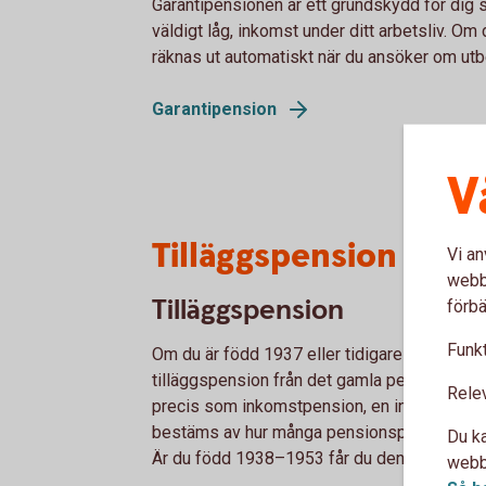
Garantipensionen är ett grundskydd för dig s
väldigt låg, inkomst under ditt arbetsliv. Om 
räknas ut automatiskt när du ansöker om utb
Garantipension
V
Tilläggspension – fö
Vi an
webbp
Tilläggspension
förbä
Funkt
Om du är född 1937 eller tidigare består di
tilläggspension från det gamla pensionssyst
Rele
precis som inkomstpension, en inkomstgrund
bestäms av hur många pensionspoäng du har tj
Du ka
Är du född 1938–1953 får du den som en del
webbp