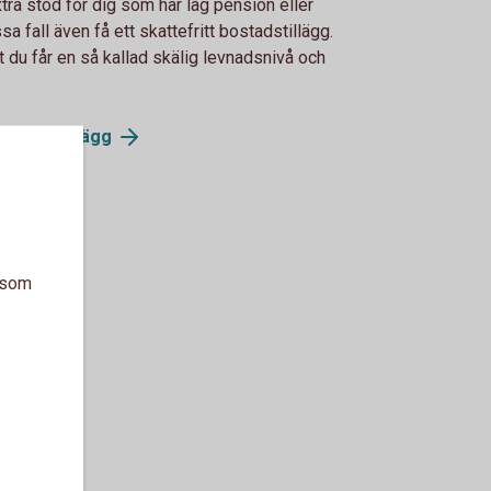
tra stöd för dig som har låg pension eller
sa fall även få ett skattefritt bostadstillägg.
t du får en så kallad skälig levnadsnivå och
bostadstillägg
a som