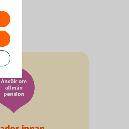
Ansök om
allmän
pension
ader innan