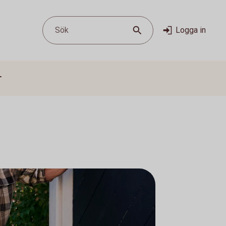
Sök
Logga in
r