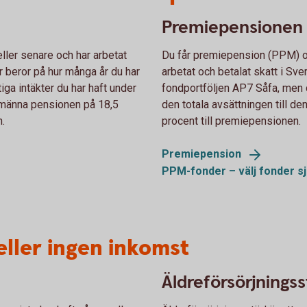
Premiepensionen
ler senare och har arbetat
Du får premiepension (PPM) o
r beror på hur många år du har
arbetat och betalat skatt i Sve
iga intäkter du har haft under
fondportföljen AP7 Såfa, men d
allmänna pensionen på 18,5
den totala avsättningen till d
n.
procent till premiepensionen.
Premiepension
PPM-fonder – välj fonder
sj
eller ingen inkomst
Äldreförsörjningss