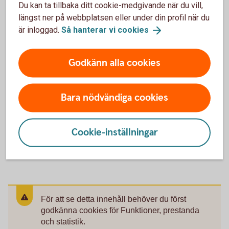
fem år. Kontakta Kundcenter eller besök ett
Du kan ta tillbaka ditt cookie-medgivande när du vill,
bankkontor om du vill ha hjälp att ändra.
längst ner på webbplatsen eller under din profil när du
är inloggad.
Så hanterar vi
cookies
Godkänn alla cookies
Bara nödvändiga cookies
Mer information
Cookie-inställningar
Information om
IPS
För att se detta innehåll behöver du först
godkänna cookies för Funktioner, prestanda
och statistik.