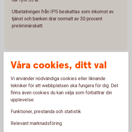
Utbetalningen från IPS beskattas som inkomst av
tjänst och banken drar normalt av 30 procent
preliminärskatt.
Våra cookies, ditt val
Ändring av utbetalning
Vi använder nödvändiga cookies eller liknande
tekniker för att webbplatsen ska fungera för dig. Det
finns även cookies du kan välja som förbättrar din
Om utbetalning redan är påbörjad har du fortfarande
upplevelse:
möjlighet att ändra under hur många år du vill att
utbetalningen ska pågå.
Funktioner, prestanda och statistik
Under de första fem åren går det bara ändra till en
Relevant marknadsföring
kortare utbetalningstid, dock inte till en kortare tid än